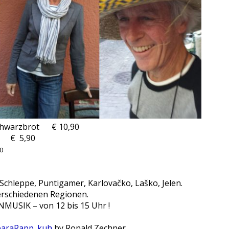
Schwarzbrot € 10,90
€ 5,90
0
, Schleppe, Puntigamer, Karlovačko, Laško, Jelen.
rschiedenen Regionen.
ENMUSIK – von 12 bis 15 Uhr !
by Ronald Zechner