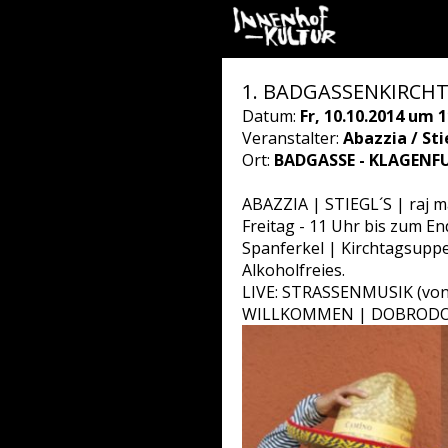
1. BADGASSENKIRCHTA
Datum:
Fr, 10.10.2014 um 1
Veranstalter:
Abazzia / Stie
Ort:
BADGASSE - KLAGENF
ABAZZIA | STIEGL´S | raj m
Freitag - 11 Uhr bis zum En
Spanferkel | Kirchtagsuppe
Alkoholfreies.
LIVE: STRASSENMUSIK (von 
WILLKOMMEN | DOBRODOŠ