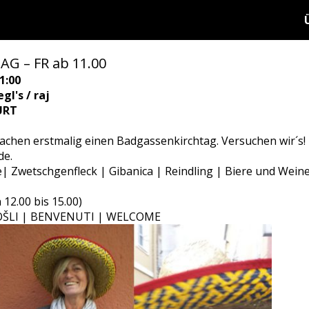
G – FR ab 11.00
1:00
gl's / raj
URT
achen erstmalig einen Badgassenkirchtag. Versuchen wir´s!
de.
| Zwetschgenfleck | Gibanica | Reindling | Biere und Wein
12.00 bis 15.00)
LI | BENVENUTI | WELCOME