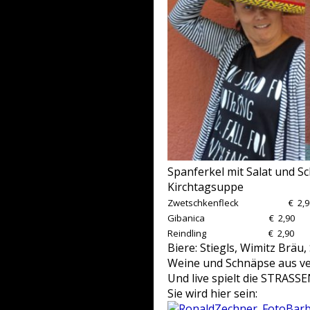
Spanferkel mit Salat und 
Kirchtagsuppe 
Zwetschkenfleck € 2,9
Gibanica € 2,90
Reindling € 2,90
Biere: Stiegls, Wimitz Bräu
Weine und Schnäpse aus ve
Und live spielt die STRASS
Sie wird hier sein: