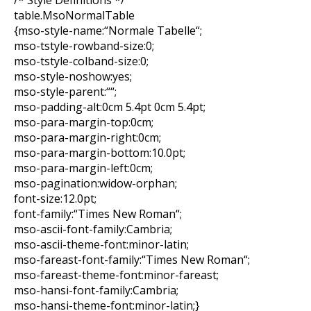
/* Style Definitions */
table.MsoNormalTable
{mso-style-name:“Normale Tabelle“;
mso-tstyle-rowband-size:0;
mso-tstyle-colband-size:0;
mso-style-noshow:yes;
mso-style-parent:““;
mso-padding-alt:0cm 5.4pt 0cm 5.4pt;
mso-para-margin-top:0cm;
mso-para-margin-right:0cm;
mso-para-margin-bottom:10.0pt;
mso-para-margin-left:0cm;
mso-pagination:widow-orphan;
font-size:12.0pt;
font-family:“Times New Roman“;
mso-ascii-font-family:Cambria;
mso-ascii-theme-font:minor-latin;
mso-fareast-font-family:“Times New Roman“;
mso-fareast-theme-font:minor-fareast;
mso-hansi-font-family:Cambria;
mso-hansi-theme-font:minor-latin;}