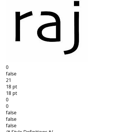
0
false
21
18 pt
18 pt
0
0
false
false
false