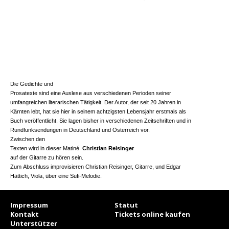
Die Gedichte und
Prosatexte sind eine Auslese aus verschiedenen Perioden seiner
umfangreichen literarischen Tätigkeit. Der Autor, der seit 20 Jahren in
Kärnten lebt, hat sie hier in seinem achtzigsten Lebensjahr erstmals als
Buch veröffentlicht. Sie lagen bisher in verschiedenen Zeitschriften und in
Rundfunksendungen in Deutschland und Österreich vor.
Zwischen den
Texten wird in dieser Matiné
Christian Reisinger
auf der Gitarre zu hören sein.
Zum Abschluss improvisieren Christian Reisinger, Gitarre, und Edgar
Hättich, Viola, über eine Sufi-Melodie.
Impressum
Statut
Kontakt
Tickets online kaufen
Unterstützer