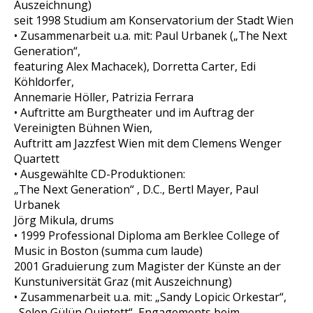
Auszeichnung)
seit 1998 Studium am Konservatorium der Stadt Wien
• Zusammenarbeit u.a. mit: Paul Urbanek („The Next
Generation“,
featuring Alex Machacek), Dorretta Carter, Edi
Köhldorfer,
Annemarie Höller, Patrizia Ferrara
• Auftritte am Burgtheater und im Auftrag der
Vereinigten Bühnen Wien,
Auftritt am Jazzfest Wien mit dem Clemens Wenger
Quartett
• Ausgewählte CD-Produktionen:
„The Next Generation“ , D.C., Bertl Mayer, Paul
Urbanek
Jörg Mikula, drums
• 1999 Professional Diploma am Berklee College of
Music in Boston (summa cum laude)
2001 Graduierung zum Magister der Künste an der
Kunstuniversität Graz (mit Auszeichnung)
• Zusammenarbeit u.a. mit: „Sandy Lopicic Orkestar“,
„Selen Gülün Quintett“, Engagements beim