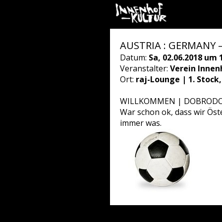
AUSTRIA : GERMANY – 
Datum:
Sa, 02.06.2018 um 
Veranstalter:
Verein Innen
Ort:
raj-Lounge | 1. Stock
WILLKOMMEN | DOBRODOŠ
War schon ok, dass wir Öst
immer was.