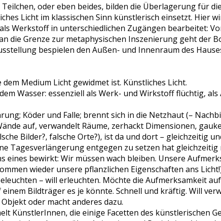
Teilchen, oder eben beides, bilden die Überlagerung für die 
iches Licht im klassischen Sinn künstlerisch einsetzt. Hier w
 als Werkstoff in unterschiedlichen Zugängen bearbeitet: Vo
 an die Grenze zur metaphysischen Inszenierung geht der 
Ausstellung bespielen den Außen- und Innenraum des Hause
e dem Medium Licht gewidmet ist. Künstliches Licht.
t dem Wasser: essenziell als Werk- und Wirkstoff flüchtig, a
hrung; Köder und Falle; brennt sich in die Netzhaut (– Nachb
 Wände auf, verwandelt Räume, zerhackt Dimensionen, gauk
lsche Bilder?, falsche Orte?), ist da und dort – gleichzeitig u
e Tagesverlängerung entgegen zu setzen hat gleichzeitig m
s eines bewirkt: Wir müssen wach bleiben. Unsere Aufmerks
kommen wieder unsere pflanzlichen Eigenschaften ans Licht!)
 beleuchten – will erleuchten. Möchte die Aufmerksamkeit auf
f einem Bildträger es je könnte. Schnell und kräftig. Will ver
t Objekt oder macht anderes dazu.
lt KünstlerInnen, die einige Facetten des künstlerischen Ge