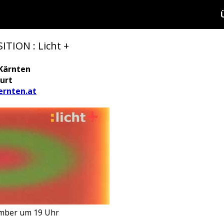
ITION : Licht +
Kärnten
urt
rnten.at
ember um 19 Uhr