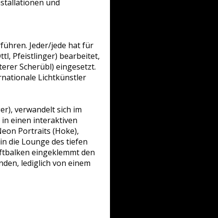
stallationen und
führen. Jeder/jede hat für
, Pfeistlinger) bearbeitet,
terer Scherübl) eingesetzt.
rnationale Lichtkünstler
er), verwandelt sich im
in einen interaktiven
eon Portraits (Hoke),
in die Lounge des tiefen
riftbalken eingeklemmt den
den, lediglich von einem