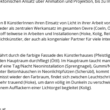
ektonischen Ansatz über Animation und Projektion, bis zu In
n 8 KünstlerInnen ihren Einsatz von Licht in ihrer Arbeit vor
der als zentralen Werkansatz im gesamten Oevre (Coeln, Öttl
ff teilweise in Arbeiten und Installationen (Hoke, Kolig, Rei
ichtkünstler, der auch als kongenialer Partner für viele inte
ährt durch die farbige Fassade des Künstlerhauses (Pfeistlig
den Hauptraum durchfliegt (Öttl). Im Hauptraum taucht man 
auf eine Tag/Nacht Neoninstallation (Sprengnagel), Gummi/N
 unter Betonhäuschen in Neonlichtpfützen (Scherübl), kommt 
misst wieder den Farbraum, findet sich zwischen Leuchtsch
ehr trauend (Hoke), um dann völlig im Dunkeln zu verschwin
m Aufflackern einer Lichtorgel begleitet (Kolig).
.at