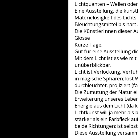
Lichtquanten – Wellen oder 
Eine Ausstellung, die künstl
Materielosigkeit des Lichts
Bleuchtungsmittel bis hart
Die KünstlerInnen dieser 
Glosse
Kurze Tage.
Gut für eine Ausstellung di
Mit dem Licht ist es wie mi
unüberblickbar.
Licht ist Verlockung, Verfü
in magische Sphären; löst
durchleuchtet, projiziert (fa
Die Zumutung der Natur ein
Erweiterung unseres Leben
Energie aus dem Licht (da 
Lichtkunst will ja mehr als
stärker als ein Farbfleck au
beide Richtungen: ist selbs
Diese Ausstellung versamme