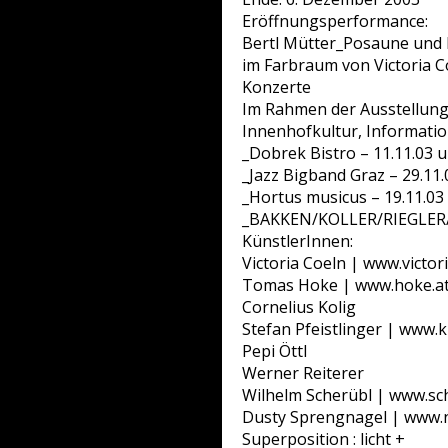
Eröffnungsperformance:
Bertl Mütter_Posaune und
im Farbraum von Victoria C
Konzerte
Im Rahmen der Ausstellung 
Innenhofkultur, Informatio
_Dobrek Bistro – 11.11.03 
_Jazz Bigband Graz – 29.11
_Hortus musicus – 19.11.03
_BAKKEN/KOLLER/RIEGLER/
KünstlerInnen:
Victoria Coeln | www.victor
Tomas Hoke | www.hoke.a
Cornelius Kolig
Stefan Pfeistlinger | www.k
Pepi Öttl
Werner Reiterer
Wilhelm Scherübl | www.sc
Dusty Sprengnagel | www.n
Superposition : licht +