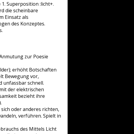
1. Superposition :licht+.
ird die scheinbare
m Einsatz als
Bogen des Konzeptes.
s.
ls Anmutung zur Poesie
ilder); erhöht Botschaften
elt Bewegung vor,
nd unfassbar schnell.
it der elektrischen
amkeit bezieht ihre
.
 sich oder anderes richten,
wandeln, verführen. Spielt in
brauchs des Mittels Licht