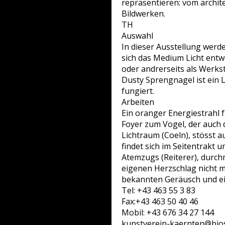
repräsentieren: vom archit
Bildwerken.
TH
Auswahl
In dieser Ausstellung werde
sich das Medium Licht entwe
oder andrerseits als Werksto
Dusty Sprengnagel ist ein L
fungiert.
Arbeiten
Ein oranger Energiestrahl f
Foyer zum Vogel, der auch 
Lichtraum (Coeln), stösst 
findet sich im Seitentrakt
Atemzugs (Reiterer), durch
eigenen Herzschlag nicht m
bekannten Geräusch und eine
Tel: +43 463 55 3 83
Fax:+43 463 50 40 46
Mobil: +43 676 34 27 144
kunstverein-kaernten@bios