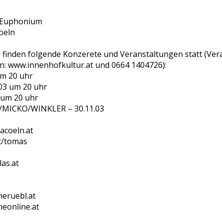
 Euphonium
oeln
finden folgende Konzerete und Veranstaltungen statt (Vera
n: www.innenhofkultur.at und 0664 1404726):
um 20 uhr
.03 um 20 uhr
 um 20 uhr
MICKO/WINKLER – 30.11.03
iacoeln.at
t/tomas
las.at
heruebl.at
eonline.at