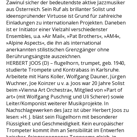
Zawinul sicher der bedeutendste aktive Jazzmusiker
aus Österreich. Sein Ruf als brillanter Solist und
ideensprühender Virtuose ist Grund für zahlreiche
Einladungen zu internationalen Projekten. Daneben
ist er Initiator einer Vielzahl verschiedenster
Ensembles, u.a. »Air Mail«, »Pat Brothers«, »AM4«,
»Alpine Aspects«, die ihn als international
anerkannten stilistischen Grenzgänger ohne
Berührungsängste auszeichnen.
HERBERT JOOS (D) – flugelhorn, trumpet, geb. 1940,
studierte Trompete und Kontrabass in Karlsruhe.
Arbeitete mit Hans Koller, Wolfgang Dauner, Jürgen
Wuchner, Joe Koinzer u v. a. Joos war 20 Jahre Solist
beim »Vienna Art Orchestra«, Mitglied von »Part of
art« (mit Wolfgang Puschnig und Uli Scherer) sowie
Leiter/Komponist weiterer Musikprojekte. In
Nachschlagewerken des Jazz ist über Herbert Joos zu
lesen: »H. J. bläst sein Flügelhorn mit besonderer
Flüssigkeit und Geschmeidigkeit. Kein europäischer
Trompeter kommt ihm an Sensibilität im Entwerfen