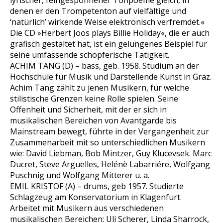
lyrischer, feingesponnener Tonpoeme gleich, in
denen er den Trompetenton auf vielfältige und
‘natürlich’ wirkende Weise elektronisch verfremdet.«
Die CD »Herbert Joos plays Billie Holiday«, die er auch
grafisch gestaltet hat, ist ein gelungenes Beispiel für
seine umfassende schöpferische Tätigkeit.
ACHIM TANG (D) – bass, geb. 1958. Studium an der
Hochschule für Musik und Darstellende Kunst in Graz.
Achim Tang zählt zu jenen Musikern, für welche
stilistische Grenzen keine Rolle spielen. Seine
Offenheit und Sicherheit, mit der er sich in
musikalischen Bereichen von Avantgarde bis
Mainstream bewegt, führte in der Vergangenheit zur
Zusammenarbeit mit so unterschiedlichen Musikern
wie: David Liebman, Bob Mintzer, Guy Klucevsek. Marc
Ducret, Steve Arguelles, Helénè Labarriére, Wolfgang
Puschnig und Wolfgang Mitterer u. a.
EMIL KRISTOF (A) – drums, geb 1957. Studierte
Schlagzeug am Konservatorium in Klagenfurt.
Arbeitet mit Musikern aus verschiedenen
musikalischen Bereichen: Uli Scherer, Linda Sharrock,