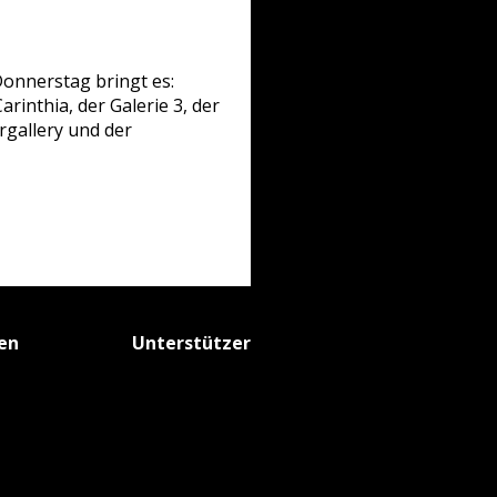
Donnerstag bringt es:
rinthia, der Galerie 3, der
rgallery und der
fen
Unterstützer