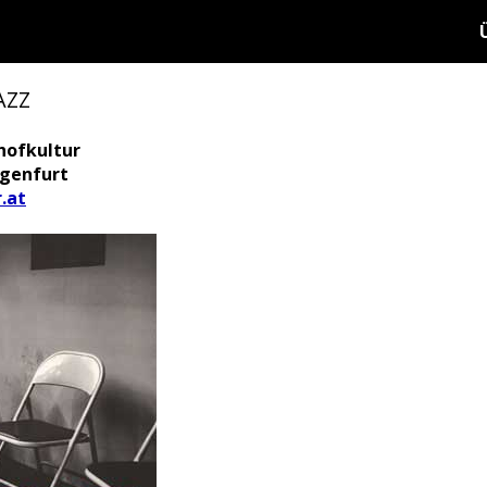
AZZ
hofkultur
agenfurt
.at