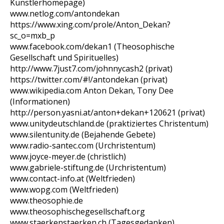
Künstlerhomepage)
www.netlog.com/antondekan
https://www.xing.com/profile/Anton_Dekan?
sc_o=mxb_p
www.facebook.com/dekan1 (Theosophische
Gesellschaft und Spirituelles)
http://www.7just7.com/johnnycash2 (privat)
https://twitter.com/#!/antondekan (privat)
www.wikipedia.com Anton Dekan, Tony Dee
(Informationen)
http://person.yasni.at/anton+dekan+120621 (privat)
www.unitydeutschland.de (praktiziertes Christentum)
www.silentunity.de (Bejahende Gebete)
www.radio-santec.com (Urchristentum)
www.joyce-meyer.de (christlich)
www.gabriele-stiftung.de (Urchristentum)
www.contact-info.at (Weltfrieden)
www.wopg.com (Weltfrieden)
www.theosophie.de
www.theosophischegesellschaft.org
www.staerkenstaerken.ch (Tagesgedanken)