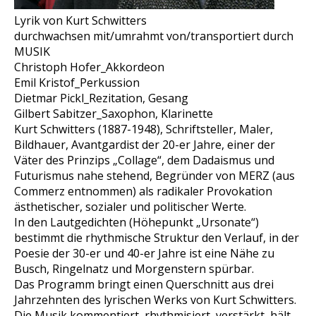
Lyrik von Kurt Schwitters
durchwachsen mit/umrahmt von/transportiert durch
MUSIK
Christoph Hofer_Akkordeon
Emil Kristof_Perkussion
Dietmar Pickl_Rezitation, Gesang
Gilbert Sabitzer_Saxophon, Klarinette
Kurt Schwitters (1887-1948), Schriftsteller, Maler,
Bildhauer, Avantgardist der 20-er Jahre, einer der
Väter des Prinzips „Collage“, dem Dadaismus und
Futurismus nahe stehend, Begründer von MERZ (aus
Commerz entnommen) als radikaler Provokation
ästhetischer, sozialer und politischer Werte.
In den Lautgedichten (Höhepunkt „Ursonate“)
bestimmt die rhythmische Struktur den Verlauf, in der
Poesie der 30-er und 40-er Jahre ist eine Nähe zu
Busch, Ringelnatz und Morgenstern spürbar.
Das Programm bringt einen Querschnitt aus drei
Jahrzehnten des lyrischen Werks von Kurt Schwitters.
Die Musik kommentiert, rhythmisiert, verstärkt, hält