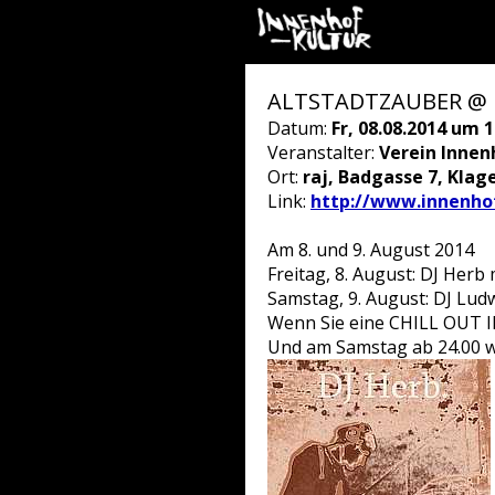
ALTSTADTZAUBER @ 
Datum:
Fr, 08.08.2014 um 1
Veranstalter:
Verein Innen
Ort:
raj, Badgasse 7, Klag
Link:
http://www.innenhof
Am 8. und 9. August 2014
Freitag, 8. August: DJ Herb
Samstag, 9. August: DJ L
Wenn Sie eine CHILL OUT IN
Und am Samstag ab 24.00 w