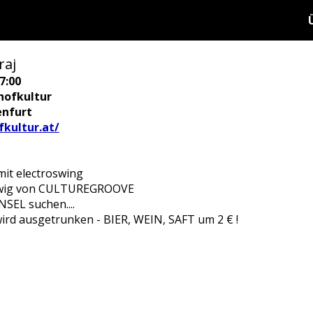
raj
7:00
hofkultur
enfurt
kultur.at/
 mit electroswing
udwig von CULTUREGROOVE
SEL suchen....
ird ausgetrunken - BIER, WEIN, SAFT um 2 € !