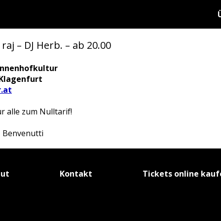
j – DJ Herb. – ab 20.00
 Innenhofkultur
 Klagenfurt
.at
 alle zum Nulltarif!
 Benvenutti
tut
Kontakt
Tickets online kau