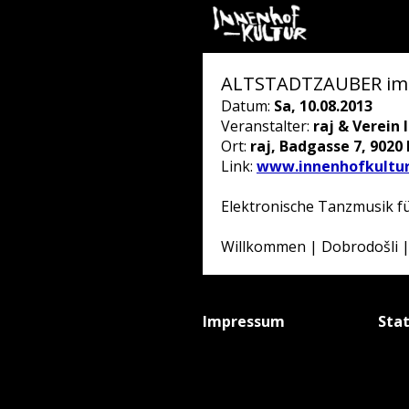
ALTSTADTZAUBER im ra
Datum:
Sa, 10.08.2013
Veranstalter:
raj & Verein
Ort:
raj, Badgasse 7, 9020
Link:
www.innenhofkultur
Elektronische Tanzmusik für
Willkommen | Dobrodošli |
Impressum
Sta