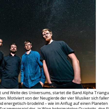
it und Weite des Universums, startet die Band
Alpha Triangu
en. Motiviert von der Neugierde der vier Musiker sich falle
und energetisch-brodelnd – wie im Anflug auf einen Planeten
Zusammenspiel des, in Wien beheimateten Quartetts, den Ein