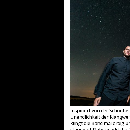
Inspiriert von der Schönhe
Unendlichkeit der Klangwelt
klingt die Band mal erdig 
staunend. Dabei weckt das 