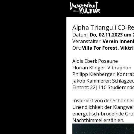
Alpha Trianguli CD-Rel
Datum:
Do, 02.11.2023 um 
Veranstalter:
Verein Innen
Ort:
Villa For Forest, Vikt
Alois Eberl: Posaune
Florian Klinger: Vibraphon
Philipp Kienberger: Kontra
Jakob Kammerer: Schlagze
Eintritt: 22|11€ Studierend
Inspiriert von der Schönhe
Unendlichkeit der Klangwel
energetisch-brodelnde Gro
Nachthimmel erzählen.