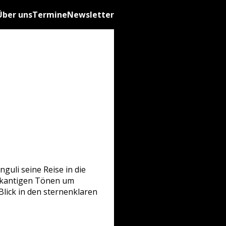
Über uns
Termine
Newsletter
anguli
seine Reise in die
, kantigen Tönen um
lick in den sternenklaren