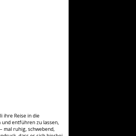
li
ihre Reise in die
n und entführen zu lassen,
 – mal ruhig, schwebend,
druck, dass es sich hierbei