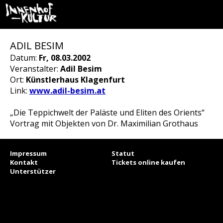
ADIL BESIM
Datum:
Fr, 08.03.2002
Veranstalter:
Adil Besim
Ort:
Künstlerhaus Klagenfurt
Link:
www.adil-besim.at
„Die Teppichwelt der Paläste und Eliten des Orients“
Vortrag mit Objekten von Dr. Maximilian Grothaus
Impressum
Statut
Kontakt
Tickets online kaufen
Unterstützer