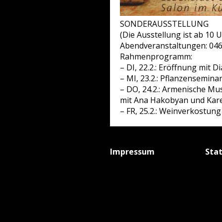
SONDERAUSSTELLUNG
(Die Ausstellung ist ab 10 
Abendveranstaltungen: 046
Rahmenprogramm:
– DI, 22.2.: Eröffnung mit 
– MI, 23.2.: Pflanzenseminar
– DO, 24.2.: Armenische Mu
mit Ana Hakobyan und Kare
– FR, 25.2.: Weinverkostun
Impressum
Sta