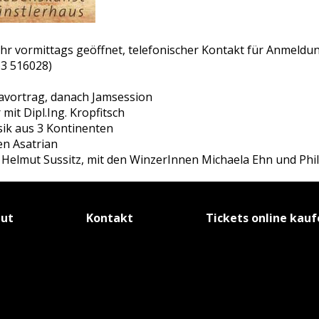
Uhr vormittags geöffnet, telefonischer Kontakt für Anmeldu
3 516028)
Diavortrag, danach Jamsession
 mit Dipl.Ing. Kropfitsch
sik aus 3 Kontinenten
n Asatrian
g Helmut Sussitz, mit den WinzerInnen Michaela Ehn und Phil
tut
Kontakt
Tickets online kau