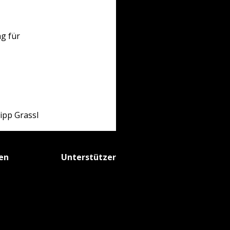
ng für
ipp Grassl
fen
Unterstützer