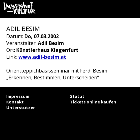
ADIL BESIM
Datum:
Do, 07.03.2002
Veranstalter:
Adil Besim
Ort:
Künstlerhaus Klagenfurt
Link:
www.adil-besim.at
Orientteppichbasisseminar mit Ferdi Besim
„Erkennen, Bestimmen, Unterscheiden“
Impressum
Statut
Kontakt
Tickets online kaufen
Unterstützer