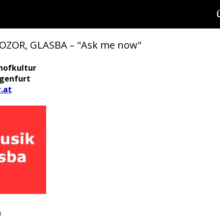
OZOR, GLASBA – "Ask me now"
hofkultur
agenfurt
.at
n