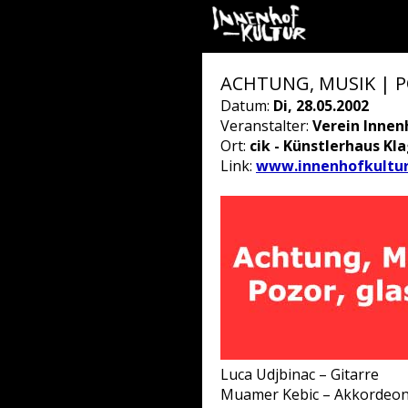
ACHTUNG, MUSIK | P
Datum:
Di, 28.05.2002
Veranstalter:
Verein Innen
Ort:
cik - Künstlerhaus Kl
Link:
www.innenhofkultur
Luca Udjbinac – Gitarre
Muamer Kebic – Akkordeo