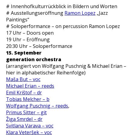
# Innenhofkulturrückblick in Bildern und Worten
# Ausstellungseröffnung
Ramon Lopez
„Jazz
Paintings“
# Soloperformance – on percussion Ramon Lopez
17 Uhr – Doors open
19 Uhr – Eröffnung
20:30 Uhr – Soloperformance
15. September
generation orchestra
(arrangiert von Wolfgang Puschnig & Michael Erian –
hier in alphabetischer Reihenfolge)
Maša But – voc
Michael Erian – reeds
Emil Krištof – dr
Tobias Melcher – b
Wolfgang Puschnig – reeds
,
Primus Sitter – git
Žiga Smrdel – dr
Svitlana Varava – voc
Klara Veteršek – voc