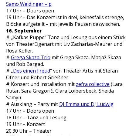
Samo Weidinger – p
17 Uhr – Doors open
19 Uhr – Das Konzert ist in drei, keinesfalls strenge,
Blöcke aufgeteilt – mit jeweils Pausen dazwischen.
16. September
# „Kafkas Puppe“ Tanz und Lesung aus einem Stück
von TheaterEigenart mit Liv Zacharias-Maurer und
Rosa Kofler.
#
Grega Skaza Trio
mit Grega Skaza, Matjaž Skaza
und Rob Bargad.
# „
Des einen Freud
“ von Theater Artis mit Stefan
Ofner und Robert Grießner.
# Konzert und Installation mit
zefra collective
(Lara
Rutar, Sara Gregorič, Clara Loibersbeck, Sheida
Samyi).
# Ausklang – Party mit
DJ Emma und DJ Ludwig
17 Uhr – Doors open
18 Uhr – Tanz und Lesung
19 Uhr – Konzert
20.30 Uhr – Theater