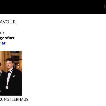
FLAVOUR
tur
agenfurt
.at
 KÜNSTLERHAUS