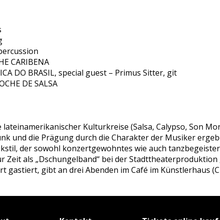
s
g
 percussion
OCHE CARIBENA
CA DO BRASIL, special guest – Primus Sitter, git
 NOCHE DE SALSA
 lateinamerikanischer Kulturkreise (Salsa, Calypso, Son Mon
unk und die Prägung durch die Charakter der Musiker erge
kstil, der sowohl konzertgewohntes wie auch tanzbegeister
ur Zeit als „Dschungelband“ bei der Stadttheaterproduktio
t gastiert, gibt an drei Abenden im Café im Künstlerhaus (CI