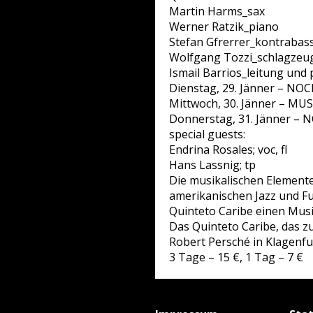
Martin Harms_sax
Werner Ratzik_piano
Stefan Gfrerrer_kontrabas
Wolfgang Tozzi_schlagzeu
Ismail Barrios_leitung und
Dienstag, 29. Jänner – N
Mittwoch, 30. Jänner – MUSI
Donnerstag, 31. Jänner –
special guests:
Endrina Rosales; voc, fl
Hans Lassnig; tp
Die musikalischen Elemente
amerikanischen Jazz und F
Quinteto Caribe einen Musi
Das Quinteto Caribe, das z
Robert Persché in Klagenfur
3 Tage – 15 €, 1 Tag – 7 €