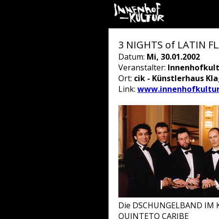
3 NIGHTS of LATIN 
Datum:
Mi, 30.01.2002
Veranstalter:
Innenhofkul
Ort:
cik - Künstlerhaus Kl
Link:
www.innenhofkultur
Die DSCHUNGELBAND IM
QUINTETO CARIBE