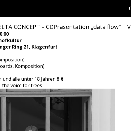
ELTA CONCEPT – CDPräsentation „data flow“ | Vi
0:00
hofkultur
ringer Ring 21, Klagenfurt
Komposition)
boards, Komposition)
n und alle unter 18 Jahren 8 €
the voice for trees