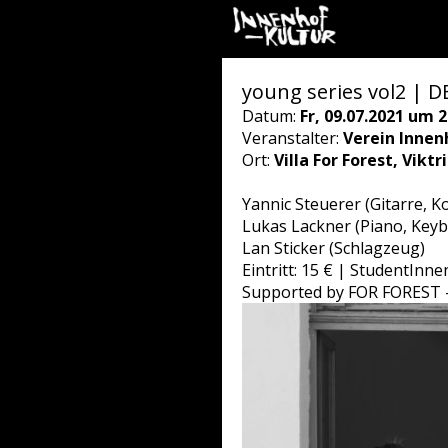
young series vol2 | D
Datum:
Fr, 09.07.2021 um 2
Veranstalter:
Verein Innen
Ort:
Villa For Forest, Vikt
Yannic Steuerer (Gitarre, 
Lukas Lackner (Piano, Key
Lan Sticker (Schlagzeug)
Eintritt: 15 € | StudentInne
Supported by FOR FOREST - 