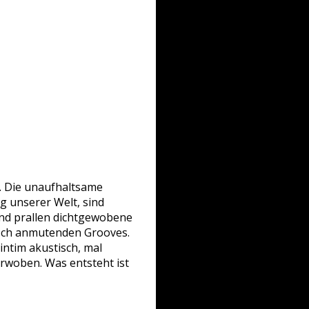
“. Die unaufhaltsame
 unserer Welt, sind
nd prallen dichtgewobene
isch anmutenden Grooves.
intim akustisch, mal
erwoben. Was entsteht ist