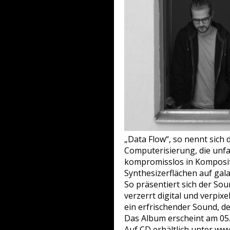
„Data Flow“, so nennt sich
Computerisierung, die unf
kompromisslos in Komposit
Synthesizerflächen auf ga
So präsentiert sich der So
verzerrt digital und verpix
ein erfrischender Sound, d
Das Album erscheint am 05.
Auf CD erhältlich unter ww