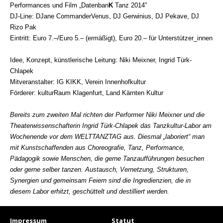
Performances und Film „Datenban
K
Tanz 2014″
DJ-Line: DJane CommanderVenus, DJ Gerwinius, DJ Pekave, DJ
Rizo Pak
Eintritt: Euro 7.–/Euro 5.– (ermäßigt), Euro 20.– für Unterstützer_innen
Idee, Konzept, künstlerische Leitung: Niki Meixner, Ingrid Türk-
Chlapek
Mitveranstalter: IG KIKK, Verein Innenhofkultur
Förderer: kulturRaum Klagenfurt, Land Kärnten Kultur
Bereits zum zweiten Mal richten der Performer Niki Meixner und die
Theaterwissenschafterin Ingrid Türk-Chlapek das Tanzkultur-Labor am
Wochenende vor dem WELTTANZTAG aus.
Diesmal „laboriert“ man
mit Kunstschaffenden aus Choreografie, Tanz, Performance,
Pädagogik sowie Menschen, die gerne Tanzaufführungen besuchen
oder gerne selber tanzen. Austausch, Vernetzung, Strukturen,
Synergien und gemeinsam Feiern sind die Ingredienzien
, die in
diesem Labor erhitzt, geschüttelt und destilliert werden.
Impressum
Statut