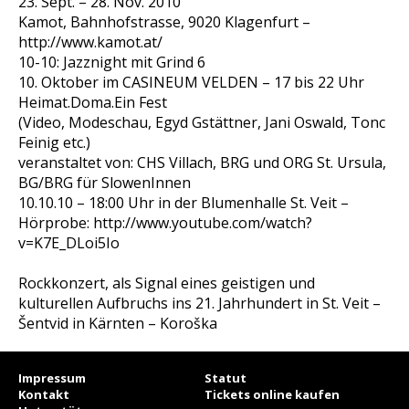
23. Sept. – 28. Nov. 2010
Kamot, Bahnhofstrasse, 9020 Klagenfurt –
http://www.kamot.at/
10-10: Jazznight mit Grind 6
10. Oktober im CASINEUM VELDEN – 17 bis 22 Uhr
Heimat.Doma.Ein Fest
(Video, Modeschau, Egyd Gstättner, Jani Oswald, Tonc
Feinig etc.)
veranstaltet von: CHS Villach, BRG und ORG St. Ursula,
BG/BRG für SlowenInnen
10.10.10 – 18:00 Uhr in der Blumenhalle St. Veit –
Hörprobe: http://www.youtube.com/watch?
v=K7E_DLoi5Io
Rockkonzert, als Signal eines geistigen und
kulturellen Aufbruchs ins 21. Jahrhundert in St. Veit –
Šentvid in Kärnten – Koroška
Impressum
Statut
Kontakt
Tickets online kaufen