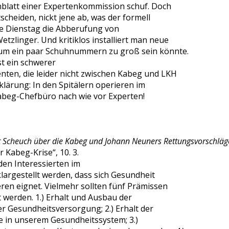
nblatt einer Expertenkommission schuf. Doch
scheiden, nickt jene ab, was der formell
ie Dienstag die Abberufung von
tzlinger. Und kritiklos installiert man neue
 um ein paar Schuhnummern zu groß sein könnte.
st ein schwerer
enten, die leider nicht zwischen Kabeg und LKH
fklärung: In den Spitälern operieren im
abeg-Chefbüro nach wie vor Experten!
rt Scheuch über die Kabeg und Johann Neuners Rettungsvorschläg
 Kabeg-Krise“, 10. 3.
en Interessierten im
largestellt werden, dass sich Gesundheit
eren eignet. Vielmehr sollten fünf Prämissen
 werden. 1.) Erhalt und Ausbau der
r Gesundheitsversorgung; 2.) Erhalt der
e in unserem Gesundheitssystem; 3.)