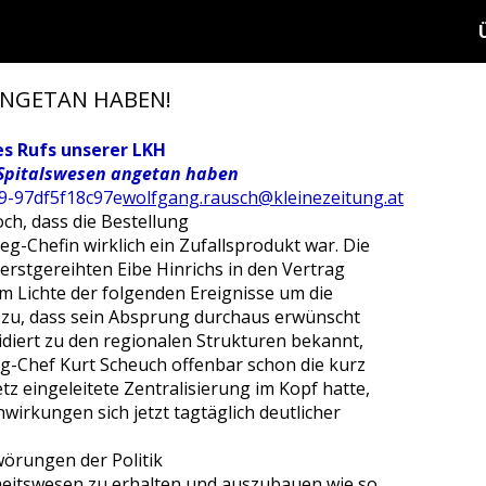
ANGETAN HABEN!
es Rufs unserer LKH
Spitalswesen angetan haben
wolfgang.rausch@kleinezeitung.at
h, dass die Bestellung
g-Chefin wirklich ein Zufallsprodukt war. Die
rstgereihten Eibe Hinrichs in den Vertrag
im Lichte der folgenden Ereignisse um die
 zu, dass sein Absprung durchaus erwünscht
zidiert zu den regionalen Strukturen bekannt,
-Chef Kurt Scheuch offenbar schon die kurz
z eingeleitete Zentralisierung im Kopf hatte,
rkungen sich jetzt tagtäglich deutlicher
wörungen der Politik
heitswesen zu erhalten und auszubauen wie so