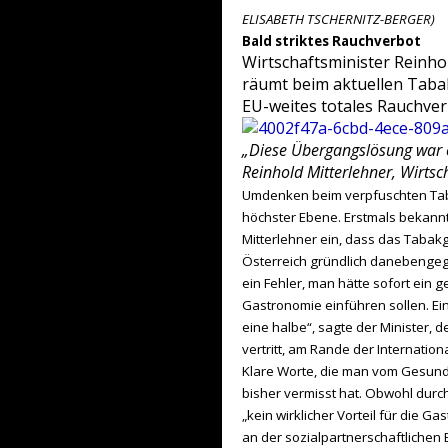
ELISABETH TSCHERNITZ-BERGER)
Bald striktes Rauchverbot
Wirtschaftsminister Reinho
räumt beim aktuellen Tabak
EU-weites totales Rauchver
„Diese Übergangslösung war ei
Reinhold Mitterlehner, Wirtsc
Umdenken beim verpfuschten Ta
höchster Ebene. Erstmals bekannt
Mitterlehner ein, dass das Tabakg
Österreich gründlich danebenge
ein Fehler, man hätte sofort ein 
Gastronomie einführen sollen. Ei
eine halbe“, sagte der Minister, 
vertritt, am Rande der Internatio
Klare Worte, die man vom Gesund
bisher vermisst hat. Obwohl durch
„kein wirklicher Vorteil für die Ga
an der sozialpartnerschaftlichen 