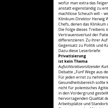
wofür man extra das Feige
anstatt eigenständig zu ent
machtlose Scheuch will – w
Klinikum-Direktor Herwig We
Chefs, denen das Klinikum
Die Folge dieses Treibens i
Vertrauensverlust der Pati
differenzieren. Zu ihrer Au
Gegensatz zu Politik und K
Dazu diese Leserbriefe:
Privatisierung
ist kein Thema
Aufsichtsratsvorsitzender Ku
Debatte „Fünf Wege aus der
Für jeden ernst zu nehmend
Gesundheitsbereich sollte k
nicht für polemisches Agiti
in den Vordergrund gestellt
hervorragenden Qualität de
Arbeitsplätze und Standort