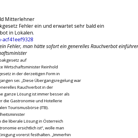
ld Mitterlehner
gesetz Fehler ein und erwartet sehr bald ein
bot in Lokalen.
n Fehler, man hätte sofort ein generelles Rauchverbot einführen
haftsminister
bakgesetz auf
e Wirtschaftsminister Reinhold
esetz in der derzeitigen Form in
gangen sei. „Diese Übergangsregelung war
generelles Rauchverbot in der
ne ganze Lösung ist immer besser als
der die Gastronomie und Hotellerie
nalen Tourismusbörse (ITB).
heitsminister
 die liberale Lösung in Österreich
stronomie ersichtlich ist“, wolle man
Einigung vorerst festhalten. „Immerhin