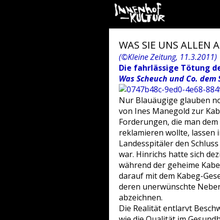
WAS SIE UNS ALLEN 
(©Kleine Zeitung, 11.3.2011)
Die fahrlässige Tötung d
Was Scheuch und Co. dem 
Nur Blauäugige glauben noc
von Ines Manegold zur Kabe
Forderungen, die man dem e
reklamieren wollte, lassen 
Landesspitäler den Schluss
war. Hinrichs hatte sich de
während der geheime Kabeg
darauf mit dem Kabeg-Geset
deren unerwünschte Nebenwi
abzeichnen.
Die Realität entlarvt Besch
wie die Qualität im Gesund