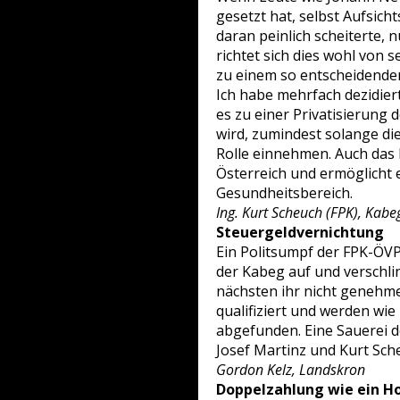
gesetzt hat, selbst Aufsic
daran peinlich scheiterte, 
richtet sich dies wohl von 
zu einem so entscheidende
Ich habe mehrfach dezidier
es zu einer Privatisierun
wird, zumindest solange die
Rolle einnehmen. Auch das 
Österreich und ermöglicht 
Gesundheitsbereich.
Ing. Kurt Scheuch (FPK), Kabe
Steuergeldvernichtung
Ein Politsumpf der FPK-ÖVP-
der Kabeg auf und verschli
nächsten ihr nicht genehm
qualifiziert und werden wi
abgefunden. Eine Sauerei d
Josef Martinz und Kurt Sch
Gordon Kelz, Landskron
Doppelzahlung wie ein H