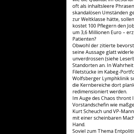
oft als inhaltsleere Phrase
skandalösen Umständen ge
zur Weltklasse hätte, solle
kostet 100 Pflegern den Jo
um 3,6 Millionen Euro – er
Patienten?
Obwohl der zitierte bevor
seine Aussage glatt widerl
unverdrossen (siehe Leserb
Standorten an. In Wahrhei
Filetstücke im Kabeg-Portfo
Wolfsberger Lymphklinik so
die Kernbereiche dort planl
redimensioniert werden.
Im Auge des Chaos thront 
Vorstandschefin wie maßge
Kurt Scheuch und VP-Mann 
mit einer scheinbaren Macht
Hand.
Soviel zum Thema Entpoliti