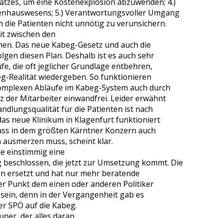
atzes, um eine Kostenexplosion abzuwenden; 4.)
kenhauswesens; 5.) Verantwortungsvoller Umgang
die Patienten nicht unnötig zu verunsichern.
it zwischen den
ichen. Das neue Kabeg-Gesetz und auch die
gen diesen Plan. Deshalb ist es auch sehr
ufe, die oft jeglicher Grundlage entbehren,
eg-Realität wiedergeben. So funktionieren
komplexen Abläufe im Kabeg-System auch durch
 der Mitarbeiter einwandfrei. Leider erwähnt
ndlungsqualität für die Patienten ist nach
as neue Klinikum in Klagenfurt funktioniert
Dass in dem größten Kärntner Konzern auch
n ausmerzen muss, scheint klar.
e einstimmig eine
beschlossen, die jetzt zur Umsetzung kommt. Die
en ersetzt und hat nur mehr beratende
er Punkt dem einen oder anderen Politiker
sein, denn in der Vergangenheit gab es
er SPÖ auf die Kabeg.
ner, der alles daran