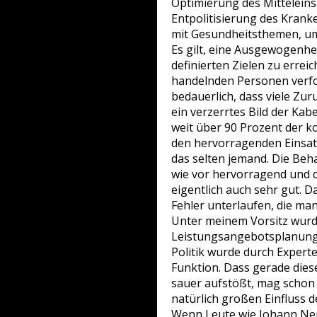
Optimierung des Mitteleins
Entpolitisierung des Kran
mit Gesundheitsthemen, um 
Es gilt, eine Ausgewogenhe
definierten Zielen zu erre
handelnden Personen verfol
bedauerlich, dass viele Zur
ein verzerrtes Bild der Kab
weit über 90 Prozent der 
den hervorragenden Einsatz
das selten jemand. Die Beha
wie vor hervorragend und d
eigentlich auch sehr gut. 
Fehler unterlaufen, die ma
Unter meinem Vorsitz wurd
Leistungsangebotsplanung 
Politik wurde durch Expert
Funktion. Dass gerade dies
sauer aufstößt, mag schon 
natürlich großen Einfluss d
Wenn Leute wie Johann Neu