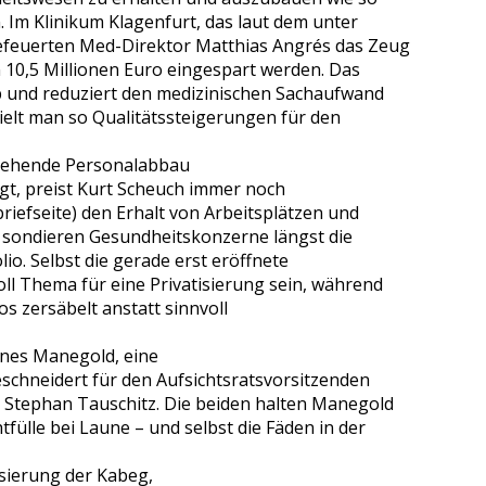
n. Im Klinikum Klagenfurt, das laut dem unter
feuerten Med-Direktor Matthias Angrés das Zeug
n 10,5 Millionen Euro eingespart werden. Das
b und reduziert den medizinischen Sachaufwand
zielt man so Qualitätssteigerungen für den
stehende Personalabbau
egt, preist Kurt Scheuch immer noch
riefseite) den Erhalt von Arbeitsplätzen und
t sondieren Gesundheitskonzerne längst die
lio. Selbst die gerade erst eröffnete
ll Thema für eine Privatisierung sein, während
os zersäbelt anstatt sinnvoll
Ines Manegold, eine
schneidert für den Aufsichtsratsvorsitzenden
Stephan Tauschitz. Die beiden halten Manegold
fülle bei Laune – und selbst die Fäden in der
sierung der Kabeg,