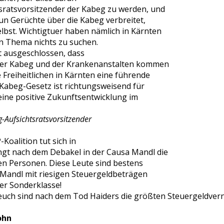
htsratsvorsitzender der Kabeg zu werden, und
nun Gerüchte über die Kabeg verbreitet,
selbst. Wichtigtuer haben nämlich in Kärnten
n Thema nichts zu suchen.
t ausgeschlossen, dass
g der Kabeg und der Krankenanstalten kommen
 Freiheitlichen in Kärnten eine führende
Kabeg-Gesetz ist richtungsweisend für
eine positive Zukunftsentwicklung im
g-Aufsichtsratsvorsitzender
Koalition tut sich in
ngt nach dem Debakel in der Causa Mandl die
en Personen. Diese Leute sind bestens
e Mandl mit riesigen Steuergeldbeträgen
er Sonderklasse!
euch sind nach dem Tod Haiders die größten Steuergeldvern
ohn