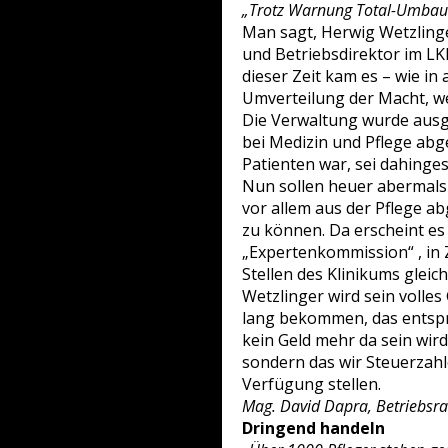
„Trotz Warnung Total-Umbau a
Man sagt, Herwig Wetzlinge
und Betriebsdirektor im LKH
dieser Zeit kam es – wie i
Umverteilung der Macht, we
Die Verwaltung wurde ausg
bei Medizin und Pflege abg
Patienten war, sei dahinges
Nun sollen heuer abermals 
vor allem aus der Pflege a
zu können. Da erscheint es 
„Expertenkommission“ , in 
Stellen des Klinikums gleich
Wetzlinger wird sein volles
lang bekommen, das entspri
kein Geld mehr da sein wird.
sondern das wir Steuerzah
Verfügung stellen.
Mag. David Dapra, Betriebsra
Dringend handeln