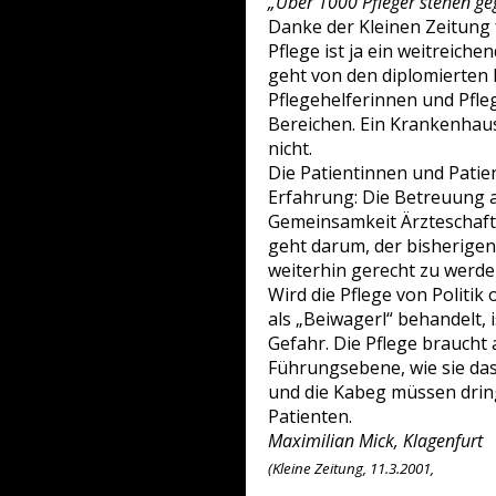
„Über 1000 Pfleger stehen ge
Danke der Kleinen Zeitung 
Pflege ist ja ein weitreiche
geht von den diplomierten
Pflegehelferinnen und Pfleg
Bereichen. Ein Krankenhau
nicht.
Die Patientinnen und Patie
Erfahrung: Die Betreuung a
Gemeinsamkeit Ärzteschaft
geht darum, der bisherigen
weiterhin gerecht zu werde
Wird die Pflege von Politik
als „Beiwagerl“ behandelt,
Gefahr. Die Pflege braucht
Führungsebene, wie sie das
und die Kabeg müssen drin
Patienten.
Maximilian Mick, Klagenfurt
(Kleine Zeitung, 11.3.2001,