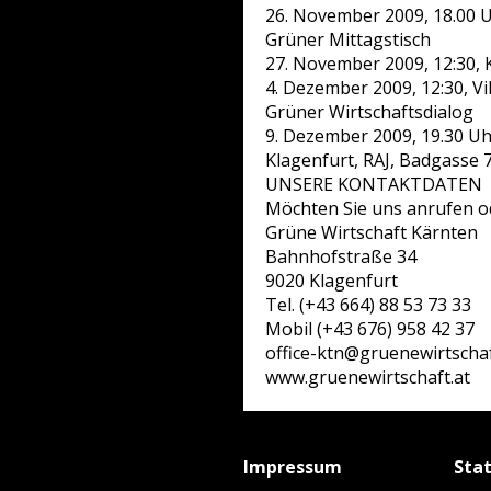
26. November 2009, 18.00 
Grüner Mittagstisch
27. November 2009, 12:30, 
4. Dezember 2009, 12:30, Vi
Grüner Wirtschaftsdialog
9. Dezember 2009, 19.30 Uh
Klagenfurt, RAJ, Badgasse 
UNSERE KONTAKTDATEN
Möchten Sie uns anrufen od
Grüne Wirtschaft Kärnten
Bahnhofstraße 34
9020 Klagenfurt
Tel. (+43 664) 88 53 73 33
Mobil (+43 676) 958 42 37
office-ktn@gruenewirtschaf
www.gruenewirtschaft.at
Impressum
Sta