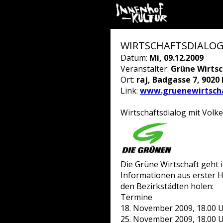
WIRTSCHAFTSDIALOG – 
Datum:
Mi, 09.12.2009
Veranstalter:
Grüne Wirtsc
Ort:
raj, Badgasse 7, 9020
Link:
www.gruenewirtscha
Wirtschaftsdialog mit Volk
Die Grüne Wirtschaft geht i
Informationen aus erster H
den Bezirkstädten holen:
Termine
18. November 2009, 18.00 Uh
25. November 2009, 18.00 U