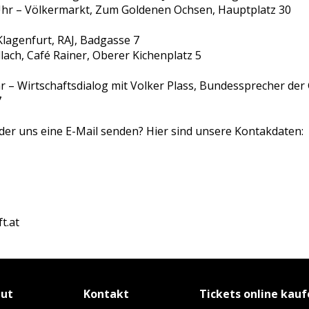
Uhr – Völkermarkt, Zum Goldenen Ochsen, Hauptplatz 30
Klagenfurt, RAJ, Badgasse 7
llach, Café Rainer, Oberer Kichenplatz 5
r – Wirtschaftsdialog mit Volker Plass, Bundessprecher der
7
er uns eine E-Mail senden? Hier sind unsere Kontakdaten:
t.at
tut
Kontakt
Tickets online kau