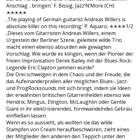
Anschlag .. bringen.‘ F. Bissig, Jazz’N’More (CH)
✭✭✭✭✭
‚The playing of German guitarist Andreas Willers is
absolute killer on this recording.‘ P. Aquaro, ✭✭✭✭1/2
‚Dieses vom Gitarristen Andreas Willers, einem
Urgestein der Berliner Szene, geleitete wilde Trio
macht einen ebenso absurden wie gewagten
Vorschlag: Wie würde es klingen, wenn der Pionier der
freien Improvisation Derek Bailey mit der Blues-Rock-
Legende Eric Clapton jammen würde?
Die Drei schwelgen in dem Chaos und der Freude, die
das Aufeinanderprallen aller möglichen Blues-, Jazz-
und ProgRocksounds mit sich bringt, indem sie Ideen
der erwähnten britischen Gitarrenhelden ebenso wie
Hendrix, Mingus, Elington, McLaughlin oder Gentle
Giant in ihr elektrisierendes, formwandelndes Gebräu
einfließen lassen.
Wenn es so aussieht, als wollten sie das wilde
Stampfen von Cream heraufbeschwören, zieht eines
der Mitglieder den anderen den Teppich unter den