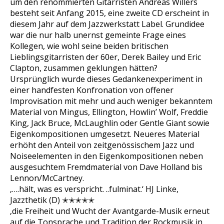
um den renommierten Gitarristen Andreas Willers
besteht seit Anfang 2015, eine zweite CD erscheint in
diesem Jahr auf dem Jazzwerkstatt Label. Grundidee
war die nur halb unernst gemeinte Frage eines
Kollegen, wie wohl seine beiden britischen
Lieblingsgitarristen der 60er, Derek Bailey und Eric
Clapton, zusammen geklungen hätten?
Ursprünglich wurde dieses Gedankenexperiment in
einer handfesten Konfronation von offener
Improvisation mit mehr und auch weniger bekanntem
Material von Mingus, Ellington, Howlin’ Wolf, Freddie
King, Jack Bruce, McLaughlin oder Gentle Giant sowie
Eigenkompositionen umgesetzt. Neueres Material
erhöht den Anteil von zeitgenössischem Jazz und
Noiseelementen in den Eigenkompositionen neben
ausgesuchtem Fremdmaterial von Dave Holland bis
Lennon/McCartney.
‚….hält, was es verspricht. ..fulminat.‘ HJ Linke,
Jazzthetik (D) ✭✭✭✭✭
‚die Freiheit und Wucht der Avantgarde-Musik erneut
auf die Tonsprache und Tradition der Rockmusik in