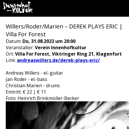
Willers/Roder/Marien – DEREK PLAYS ERIC |
Villa For Forest
Datum:
Do, 31.08.2023 um 20:00
Veranstalter:
Verein Innenhofkultur
Ort:
Villa For Forest, Viktringer Ring 21, Klagenfurt
Link:
andreaswillers.de/derek-plays-eric/
Andreas Willers - el.-guitar
Jan Roder - el.-bass
Christian Marien - drums
Eintritt: € 22 | € 11
Foto: Heinrich Brinkmöller-Becker