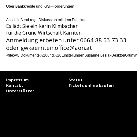
Über Bankkredite und KWF-Förderungen
Anschließend rege Diskussion mit dem Publikum
Es lädt Sie ein
Karin Klimbacher
für die Grüne Wirtschaft Kärnten
Anmeldung erbeten unter 0664 88 53 73 33
oder
gwkaernten.office@aon.at
<
file:///C:Dokumente%20und%20EinstellungenSusanne.LesjakDesktopGrünW
Impressum
Statut
Kontakt
Tickets online kaufen
Unterstützer