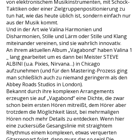
von elektronischem Musikinstrumenten, mit Schock-
Taktiken oder einer Zielgruppenpositionierung zu
tun hat, wie das heute üblich ist, sondern einfach nur
aus der Musik kommt.
Und in der Art wie Valina Harmonien und
Disharmonien, Stille und Lärm oder Stille und Klang
miteinander vereinen, sind sie wahrlich innovativ.
An ihrem aktuellen Album „Vagabond“ haben Valina 1
_ lang gearbeitet um es dann bei Meister STEVE
ALBINI (u.a. Pixies, Nirvana…) in Chicago
aufzunehmen (und für den Mastering-Prozess ging
man schließlich auch zu niemand geringerm als den
Abbey Roads Studios in London).
Bekannt durch ihre komplexen Arrangements
erzeugen sie auf „Vagabond“ eine Dichte, die zwar
schon beim ersten Hören mitreißt, dem Hörer aber
trotzdem die Möglichkeit lässt, bei mehrmaligen
Hören noch mehr Details zu entdecken. Wenn hier
eine zuckersüße Gesangslinie mit straightem
Rhythmus einem komplexen, etwas verquerten
Gitarrenpart folgt, dann muss das so sein! Die