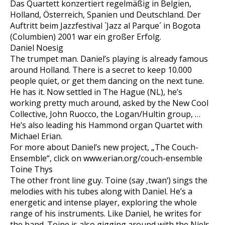
Das Quartett konzertiert regelmäßig in Belgien,
Holland, Österreich, Spanien und Deutschland. Der
Auftritt beim Jazzfestival `Jazz al Parque´ in Bogota
(Columbien) 2001 war ein großer Erfolg.
Daniel Noesig
The trumpet man. Daniel’s playing is already famous
around Holland. There is a secret to keep 10.000
people quiet, or get them dancing on the next tune.
He has it. Now settled in The Hague (NL), he’s
working pretty much around, asked by the New Cool
Collective, John Ruocco, the Logan/Hultin group, …
He’s also leading his Hammond organ Quartet with
Michael Erian.
For more about Daniel’s new project, „The Couch-
Ensemble“, click on www.erian.org/couch-ensemble
Toine Thys
The other front line guy. Toine (say ‚twan‘) sings the
melodies with his tubes along with Daniel. He’s a
energetic and intense player, exploring the whole
range of his instruments. Like Daniel, he writes for
the band. Toine is also gigging around with the Niels