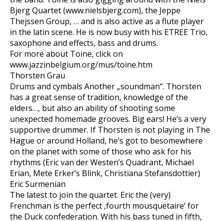
Bjerg Quartet (www.nielsbjerg.com), the Jeppe
Thejssen Group, … and is also active as a flute player
in the latin scene. He is now busy with his ETREE Trio,
saxophone and effects, bass and drums.
For more about Toine, click on
www.jazzinbelgium.org/mus/toine.htm
Thorsten Grau
Drums and cymbals Another „soundman“. Thorsten
has a great sense of tradition, knowledge of the
elders…, but also an ability of shooting some
unexpected homemade grooves. Big ears! He’s a very
supportive drummer. If Thorsten is not playing in The
Hague or around Holland, he’s got to besomewhere
on the planet with some of those who ask for his
rhythms (Eric van der Westen’s Quadrant, Michael
Erian, Mete Erker’s Blink, Christiana Stefansdottier)
Eric Surmenian
The latest to join the quartet. Eric the (very)
Frenchman is the perfect ‚fourth mousquetaire‘ for
the Duck confederation. With his bass tuned in fifth,