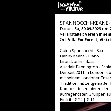
SPANNOCCHI-KEANE-D
Datum:
Sa, 30.09.2023 um 
Veranstalter:
Verein Innen
Ort:
Villa For Forest, Vikt
Guido Spannocchi - Sax
Danny Keane - Piano
Liran Donin - Bass
Alasdair Pennington - Schl
Der seit 2011 in London l
mit seinem Londoner Ensem
Tradition mit zeitgemäßer 
Kompositionen bieten den 
aufregendsten Gruppen aus
Eintritt: € 22 | € 11