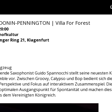
ONIN-PENNINGTON | Villa For Forest
20:00
hofkultur
ringer Ring 21, Klagenfurt
agzeug
ebende Saxophonist Guido Spannocchi stellt seine neueste
ble vor. Zwischen Groovy, Calypso und Bop bedient sich d
Perspektive und Fokus auf interaktivem Zusammenspiel. Di
optimalen Ausgangspunkt für Spontanität und machen dies
 dem Vereinigten Königreich.