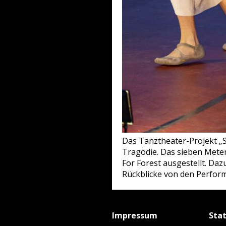
Das Tanztheater-Projekt „S
Tragödie. Das sieben Meter
For Forest ausgestellt. Da
Rückblicke von den Perform
Impressum
Sta