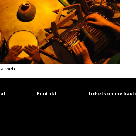
nna_web
tut
Kontakt
Tickets online kau