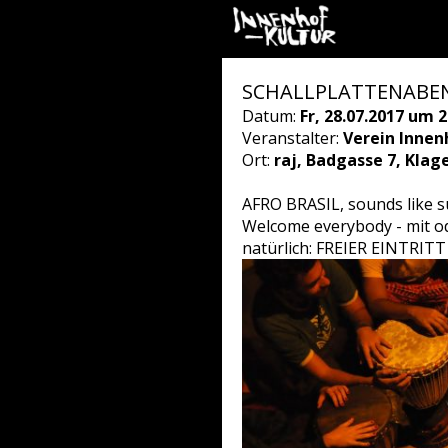
SCHALLPLATTENABEND
Datum:
Fr, 28.07.2017 um 2
Veranstalter:
Verein Innen
Ort:
raj, Badgasse 7, Klag
AFRO BRASIL, sounds like 
Welcome everybody - mit od
natürlich: FREIER EINTRITT