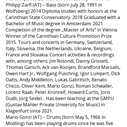
Philipp Zarfl (AT) – Bass (born July 28, 1991 in
Wölfsberg) 2014 Diploma studies with honors at the
Carinthian State Conservatory. 2018 Graduated with a
Bachelor of Music degree in Amsterdam. 2021
Completion of the degree „Master of Arts“ in Vienna.
Winner of the Carinthian Culture Promotion Prize
2015. Tours and concerts in Germany, Switzerland,
Italy, Slovenia, the Netherlands, Ukraine, Belgium,
France and Slovakia. Concert activities & recordings
with, among others: Jim Rotondi, Danny Grissett,
Thomas Gansch, Ack van Rooijen, Brandford Marsalis,
Owen Hart Jr., Wolfgang Puschnig, Igor Lumpert, Dick
Oatts, Andy Middleton, Lukas Gabritsch, Renato
Chicco, Oliver Kent, Mario Gonzi, Roman Schwaller,
Lorenz Raab, Peter Kronreif, Howard Curtis, Joris
Dudli, Jörg Seidel… Has been teaching at the GMPU
(Gustav Mahler Private University for Music) in
Klagenfurt since 2021.
Mario Gonzi (AT) – Drums (born May 5, 1966 in
Mödling) has been playing drums since he was five