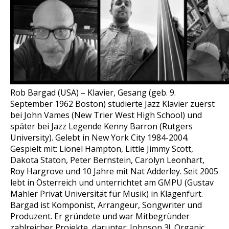
Rob Bargad (USA) – Klavier, Gesang (geb. 9.
September 1962 Boston) studierte Jazz Klavier zuerst
bei John Vames (New Trier West High School) und
später bei Jazz Legende Kenny Barron (Rutgers
University). Gelebt in New York City 1984-2004.
Gespielt mit: Lionel Hampton, Little Jimmy Scott,
Dakota Staton, Peter Bernstein, Carolyn Leonhart,
Roy Hargrove und 10 Jahre mit Nat Adderley. Seit 2005
lebt in Österreich und unterrichtet am GMPU (Gustav
Mahler Privat Universität für Musik) in Klagenfurt.
Bargad ist Komponist, Arrangeur, Songwriter und
Produzent. Er gründete und war Mitbegründer
zahlreicher Projekte, darunter: Johnson 3!, Organic