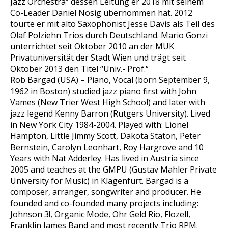
Jazz Orchestra“ dessen Leitung er 2018 mit seinem
Co-Leader Daniel Nösig übernommen hat. 2012
tourte er mit alto Saxophonist Jesse Davis als Teil des
Olaf Polziehn Trios durch Deutschland. Mario Gonzi
unterrichtet seit Oktober 2010 an der MUK
Privatuniversität der Stadt Wien und trägt seit
Oktober 2013 den Titel “Univ.- Prof.“
Rob Bargad (USA) – Piano, Vocal (born September 9,
1962 in Boston) studied jazz piano first with John
Vames (New Trier West High School) and later with
jazz legend Kenny Barron (Rutgers University). Lived
in New York City 1984-2004. Played with: Lionel
Hampton, Little Jimmy Scott, Dakota Staton, Peter
Bernstein, Carolyn Leonhart, Roy Hargrove and 10
Years with Nat Adderley. Has lived in Austria since
2005 and teaches at the GMPU (Gustav Mahler Private
University for Music) in Klagenfurt. Bargad is a
composer, arranger, songwriter and producer. He
founded and co-founded many projects including:
Johnson 3!, Organic Mode, Ohr Geld Rio, Flozell,
Franklin James Band and most recently Trio RPM.