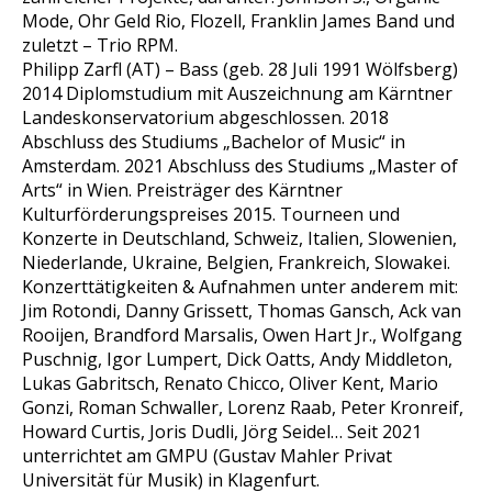
Mode, Ohr Geld Rio, Flozell, Franklin James Band und
zuletzt – Trio RPM.
Philipp Zarfl (AT) – Bass (geb. 28 Juli 1991 Wölfsberg)
2014 Diplomstudium mit Auszeichnung am Kärntner
Landeskonservatorium abgeschlossen. 2018
Abschluss des Studiums „Bachelor of Music“ in
Amsterdam. 2021 Abschluss des Studiums „Master of
Arts“ in Wien. Preisträger des Kärntner
Kulturförderungspreises 2015. Tourneen und
Konzerte in Deutschland, Schweiz, Italien, Slowenien,
Niederlande, Ukraine, Belgien, Frankreich, Slowakei.
Konzerttätigkeiten & Aufnahmen unter anderem mit:
Jim Rotondi, Danny Grissett, Thomas Gansch, Ack van
Rooijen, Brandford Marsalis, Owen Hart Jr., Wolfgang
Puschnig, Igor Lumpert, Dick Oatts, Andy Middleton,
Lukas Gabritsch, Renato Chicco, Oliver Kent, Mario
Gonzi, Roman Schwaller, Lorenz Raab, Peter Kronreif,
Howard Curtis, Joris Dudli, Jörg Seidel… Seit 2021
unterrichtet am GMPU (Gustav Mahler Privat
Universität für Musik) in Klagenfurt.