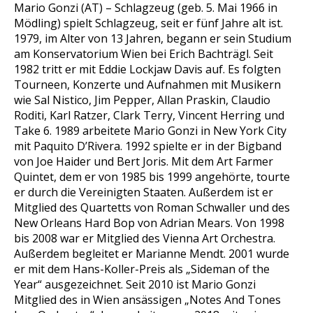
Mario Gonzi (AT) – Schlagzeug (geb. 5. Mai 1966 in
Mödling) spielt Schlagzeug, seit er fünf Jahre alt ist.
1979, im Alter von 13 Jahren, begann er sein Studium
am Konservatorium Wien bei Erich Bachträgl. Seit
1982 tritt er mit Eddie Lockjaw Davis auf. Es folgten
Tourneen, Konzerte und Aufnahmen mit Musikern
wie Sal Nistico, Jim Pepper, Allan Praskin, Claudio
Roditi, Karl Ratzer, Clark Terry, Vincent Herring und
Take 6. 1989 arbeitete Mario Gonzi in New York City
mit Paquito D’Rivera. 1992 spielte er in der Bigband
von Joe Haider und Bert Joris. Mit dem Art Farmer
Quintet, dem er von 1985 bis 1999 angehörte, tourte
er durch die Vereinigten Staaten. Außerdem ist er
Mitglied des Quartetts von Roman Schwaller und des
New Orleans Hard Bop von Adrian Mears. Von 1998
bis 2008 war er Mitglied des Vienna Art Orchestra.
Außerdem begleitet er Marianne Mendt. 2001 wurde
er mit dem Hans-Koller-Preis als „Sideman of the
Year“ ausgezeichnet. Seit 2010 ist Mario Gonzi
Mitglied des in Wien ansässigen „Notes And Tones