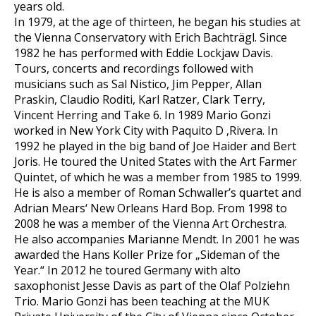
years old.
In 1979, at the age of thirteen, he began his studies at
the Vienna Conservatory with Erich Bachträgl. Since
1982 he has performed with Eddie Lockjaw Davis.
Tours, concerts and recordings followed with
musicians such as Sal Nistico, Jim Pepper, Allan
Praskin, Claudio Roditi, Karl Ratzer, Clark Terry,
Vincent Herring and Take 6. In 1989 Mario Gonzi
worked in New York City with Paquito D ‚Rivera. In
1992 he played in the big band of Joe Haider and Bert
Joris. He toured the United States with the Art Farmer
Quintet, of which he was a member from 1985 to 1999.
He is also a member of Roman Schwaller’s quartet and
Adrian Mears‘ New Orleans Hard Bop. From 1998 to
2008 he was a member of the Vienna Art Orchestra.
He also accompanies Marianne Mendt. In 2001 he was
awarded the Hans Koller Prize for „Sideman of the
Year.“ In 2012 he toured Germany with alto
saxophonist Jesse Davis as part of the Olaf Polziehn
Trio. Mario Gonzi has been teaching at the MUK