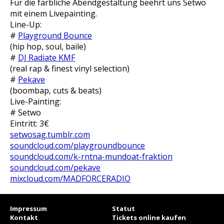
Für die farbliche Abendgestaltung beehrt uns Setwo
mit einem Livepainting.
Line-Up:
#
Playground Bounce
(hip hop, soul, baile)
#
DJ Radiate KMF
(real rap & finest vinyl selection)
#
Pekave
(boombap, cuts & beats)
Live-Painting:
# Setwo
Eintritt: 3€
setwosag.tumblr.com
soundcloud.com/playgroundbounce
soundcloud.com/k-rntna-mundoat-fraktion
soundcloud.com/pekave
mixcloud.com/MADFORCERADIO
Impressum
Statut
Kontakt
Tickets online kaufen