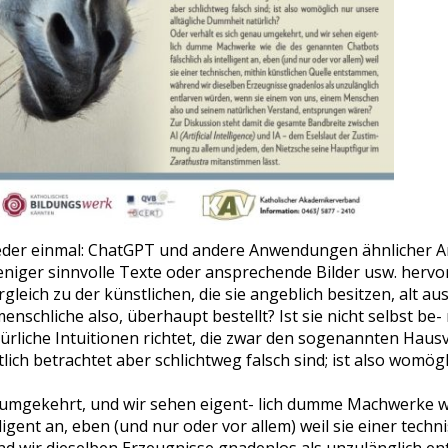
eder einmal: ChatGPT und andere Anwendungen ähnlicher A
niger sinnvolle Texte oder ansprechende Bilder usw. hervo
ergleich zu der künstlichen, die sie angeblich besitzen, alt a
nschliche also, überhaupt bestellt? Ist sie nicht selbst be- r
ürliche Intuitionen richtet, die zwar den sogenannten Hausv
ch betrachtet aber schlichtweg falsch sind; ist also womögli
u umgekehrt, und wir sehen eigent- lich dumme Machwerke 
elligent an, eben (und nur oder vor allem) weil sie einer techn