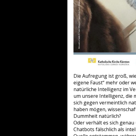
Die Aufregung ist groß, wi
eigene Faust“ mehr oder we
natürliche Intelligenz im V
um unsere Intelligenz, die me
sich gegen vermeintlich nat
haben mögen, wissenschaftli
Dummheit natürlich?
Oder verhält es sich gena
Chatbots fälschlich als int