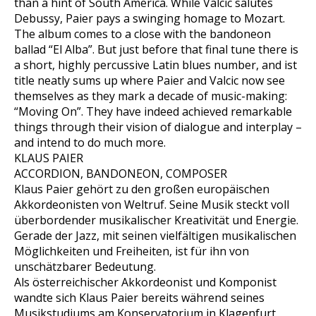
than a hint of South America. While Valcic salutes
Debussy, Paier pays a swinging homage to Mozart.
The album comes to a close with the bandoneon
ballad “El Alba”. But just before that final tune there is
a short, highly percussive Latin blues number, and ist
title neatly sums up where Paier and Valcic now see
themselves as they mark a decade of music-making:
“Moving On”. They have indeed achieved remarkable
things through their vision of dialogue and interplay –
and intend to do much more.
KLAUS PAIER
ACCORDION, BANDONEON, COMPOSER
Klaus Paier gehört zu den großen europäischen
Akkordeonisten von Weltruf. Seine Musik steckt voll
überbordender musikalischer Kreativität und Energie.
Gerade der Jazz, mit seinen vielfältigen musikalischen
Möglichkeiten und Freiheiten, ist für ihn von
unschätzbarer Bedeutung.
Als österreichischer Akkordeonist und Komponist
wandte sich Klaus Paier bereits während seines
Musikstudiums am Konservatorium in Klagenfurt