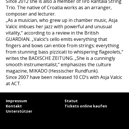
Since 2012 she is also a member of Iiro Rantala String
Trio. The native of Croatia works as an arranger,
composer and lecturer.
„As a musician, who grew up in chamber music, Asja
Valcic imbues her jazz with powerful and unusual
vitality,“ according to a review in the British
GUARDIAN. „Valcic’s cello emits everything that
fingers and bows can entice from strings: everything
from stunning bass pizzicati to whispering flageolets,“
writes the BADISCHE ZEITUNG. „She is a cunningly
smooth instrumentalist,“ emphasizes the culture
magazine, MIKADO (Hessischer Rundfunk).
Since 2007 have been released 10 CD’s with Asja Valcic
at ACT.
Impressum
Statut
Kontakt
Tickets online kaufen
Unterstützer