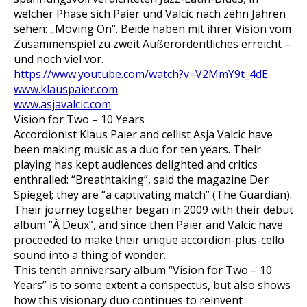
welcher Phase sich Paier und Valcic nach zehn Jahren
sehen: „Moving On“. Beide haben mit ihrer Vision vom
Zusammenspiel zu zweit Außerordentliches erreicht –
und noch viel vor.
https://www.youtube.com/watch?v=V2MmY9t_4dE
www.klauspaier.com
www.asjavalcic.com
Vision for Two – 10 Years
Accordionist Klaus Paier and cellist Asja Valcic have
been making music as a duo for ten years. Their
playing has kept audiences delighted and critics
enthralled: “Breathtaking”, said the magazine Der
Spiegel; they are “a captivating match” (The Guardian).
Their journey together began in 2009 with their debut
album “À Deux”, and since then Paier and Valcic have
proceeded to make their unique accordion-plus-cello
sound into a thing of wonder.
This tenth anniversary album “Vision for Two – 10
Years” is to some extent a conspectus, but also shows
how this visionary duo continues to reinvent