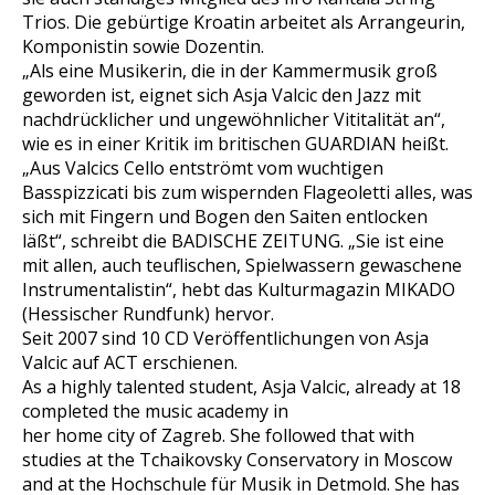
Trios. Die gebürtige Kroatin arbeitet als Arrangeurin,
Komponistin sowie Dozentin.
„Als eine Musikerin, die in der Kammermusik groß
geworden ist, eignet sich Asja Valcic den Jazz mit
nachdrücklicher und ungewöhnlicher Vititalität an“,
wie es in einer Kritik im britischen GUARDIAN heißt.
„Aus Valcics Cello entströmt vom wuchtigen
Basspizzicati bis zum wispernden Flageoletti alles, was
sich mit Fingern und Bogen den Saiten entlocken
läßt“, schreibt die BADISCHE ZEITUNG. „Sie ist eine
mit allen, auch teuflischen, Spielwassern gewaschene
Instrumentalistin“, hebt das Kulturmagazin MIKADO
(Hessischer Rundfunk) hervor.
Seit 2007 sind 10 CD Veröffentlichungen von Asja
Valcic auf ACT erschienen.
As a highly talented student, Asja Valcic, already at 18
completed the music academy in
her home city of Zagreb. She followed that with
studies at the Tchaikovsky Conservatory in Moscow
and at the Hochschule für Musik in Detmold. She has