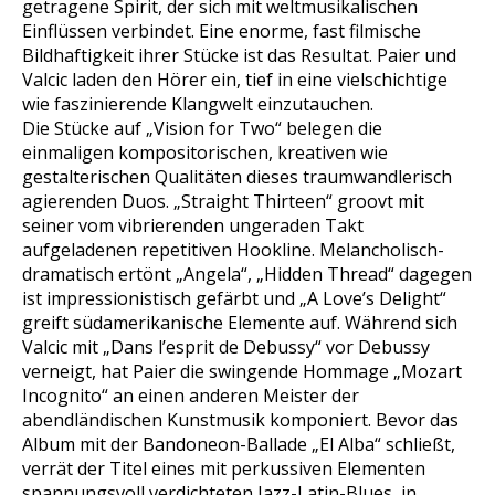
getragene Spirit, der sich mit weltmusikalischen
Einflüssen verbindet. Eine enorme, fast filmische
Bildhaftigkeit ihrer Stücke ist das Resultat. Paier und
Valcic laden den Hörer ein, tief in eine vielschichtige
wie faszinierende Klangwelt einzutauchen.
Die Stücke auf „Vision for Two“ belegen die
einmaligen kompositorischen, kreativen wie
gestalterischen Qualitäten dieses traumwandlerisch
agierenden Duos. „Straight Thirteen“ groovt mit
seiner vom vibrierenden ungeraden Takt
aufgeladenen repetitiven Hookline. Melancholisch-
dramatisch ertönt „Angela“, „Hidden Thread“ dagegen
ist impressionistisch gefärbt und „A Love’s Delight“
greift südamerikanische Elemente auf. Während sich
Valcic mit „Dans l’esprit de Debussy“ vor Debussy
verneigt, hat Paier die swingende Hommage „Mozart
Incognito“ an einen anderen Meister der
abendländischen Kunstmusik komponiert. Bevor das
Album mit der Bandoneon-Ballade „El Alba“ schließt,
verrät der Titel eines mit perkussiven Elementen
spannungsvoll verdichteten Jazz-Latin-Blues, in