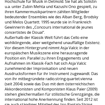
Hochschule für Musik in Detmold. Sie hat als Solistin
u.a. unter Zubin Mehta und Kazushi Ono gespielt, zu
ihren Kammermusikpartnern zählten Mitglieder
bedeutender Ensembles wie des Alban Berg, Brodsky
und Melos Quartett. 1995 wurde sie in Frankreich
Gewinnerin des „Concours international de jeunes
concertistes de Douai“.
Außerhalb der Klassik-Welt führt das Cello eine
wohlklingende, aber weitgehend unauffällige Existenz.
Vor diesem Hintergrund nimmt Asja Valcic in der
europäischen Musikszene eine herausragende
Position ein. Parallel zu ihren Engagements und
Aufnahmen im Klassik-Fach hat sich Asja Valcic
zunehmend der Improvisation und neuen
Ausdrucksformen für ihr Instrument zugewandt. Das
von ihr mitbegründete radio.string.quartet.vienna
(seit 2004) sowie das Duo mit dem österreichischen
Akkordeonisten und Komponisten Klaus Paier (2009)
stehen gleichermaßen für stilistische Grenzgänge, die
international hohe Anerkennung finden. Seit 2012 ist
sie auch ständiges Mitglied des Iiro Rantala String