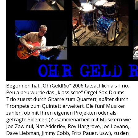
Begonnen hat „OhrGeldRio“ 2006 tatsächlich als Trio.
Peu a peu wurde das „klassische“ Orgel-Sax-Drums
Trio zuerst durch Gitarre zum Quartett, später durch
Trompete zum Quintett erweitert. Die fünf Musiker
zählen, ob mit Ihren eigenen Projekten oder als
gefragte Sidemen (Zusammenarbeit mit Musikern wie
Joe Zawinul, Nat Adderley, Roy Hargrove, Joe Lovano,
Dave Liebman, Jimmy Cobb, Fritz Pauer, usw.), zu den