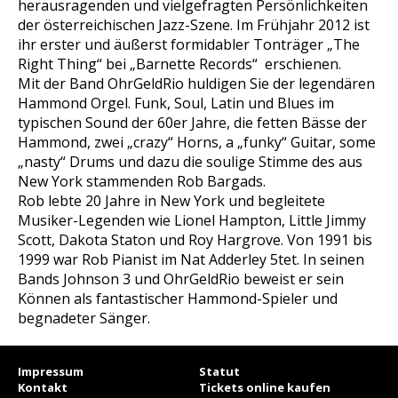
herausragenden und vielgefragten Persönlichkeiten
der österreichischen Jazz-Szene. Im Frühjahr 2012 ist
ihr erster und äußerst formidabler Tonträger „The
Right Thing“ bei „Barnette Records“ erschienen.
Mit der Band OhrGeldRio huldigen Sie der legendären
Hammond Orgel. Funk, Soul, Latin und Blues im
typischen Sound der 60er Jahre, die fetten Bässe der
Hammond, zwei „crazy“ Horns, a „funky“ Guitar, some
„nasty“ Drums und dazu die soulige Stimme des aus
New York stammenden Rob Bargads.
Rob lebte 20 Jahre in New York und begleitete
Musiker-Legenden wie Lionel Hampton, Little Jimmy
Scott, Dakota Staton und Roy Hargrove. Von 1991 bis
1999 war Rob Pianist im Nat Adderley 5tet. In seinen
Bands Johnson 3 und OhrGeldRio beweist er sein
Können als fantastischer Hammond-Spieler und
begnadeter Sänger.
Impressum
Statut
Kontakt
Tickets online kaufen