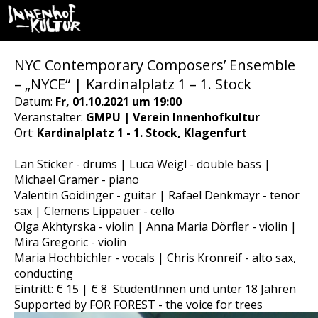
NYC Contemporary Composers’ Ensemble
– „NYCE“ | Kardinalplatz 1 – 1. Stock
Datum:
Fr, 01.10.2021 um 19:00
Veranstalter:
GMPU | Verein Innenhofkultur
Ort:
Kardinalplatz 1 - 1. Stock, Klagenfurt
Lan Sticker - drums | Luca Weigl - double bass |
Michael Gramer - piano
Valentin Goidinger - guitar | Rafael Denkmayr - tenor
sax | Clemens Lippauer - cello
Olga Akhtyrska - violin | Anna Maria Dörfler - violin |
Mira Gregoric - violin
Maria Hochbichler - vocals | Chris Kronreif - alto sax,
conducting
Eintritt: € 15 | € 8 StudentInnen und unter 18 Jahren
Supported by FOR FOREST - the voice for trees