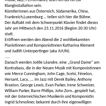
Musik, Jazz, Performance und Film bis hin zur
Klanginstallation sein.
KünstlerInnen aus Österreich, Südamerika, China,
Frankreich,Luxemburg … teilen sich hier die Bühne.
Der Auftakt mit dem Schwerpunkt Klavier findet dieses
Jahr am Mittwoch den 23.11.2016 (Beginn 20:30 Uhr)
statt.
Eröffnen werden den Abend die 2 wohlbekannten
Pianistinnen und Komponistinnen Katharina Klement
und Judith Unterpertinger (aka JUUN).
…
..
Danach werden Joëlle Léandre, eine „Grand Dame“ am
Kontrabass, die in der Neuen Musik mit KomponistInnen
wie Merce Cunningham, John Cage, Scelsi, Fénelon,
Hersant, Lacy, …. im Jazz mit Derek Bailey, Anthony
Braxton, George Lewis, Evan Parker, Irene Schweizer,
William Parker, Barre Phillips, John Zorn…gespielt hat,
mit der österreichischen Musikerin und Komponistin
Ingrid Schmoliner, bekannt durch ihre eigenwilligen