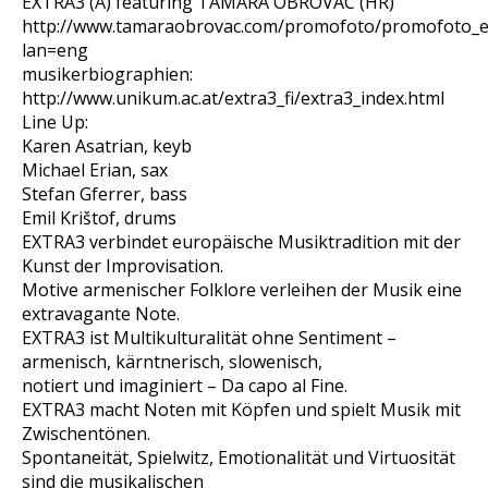
EXTRA3 (A) featuring TAMARA OBROVAC (HR)
http://www.tamaraobrovac.com/promofoto/promofoto_
lan=eng
musikerbiographien:
http://www.unikum.ac.at/extra3_fi/extra3_index.html
Line Up:
Karen Asatrian, keyb
Michael Erian, sax
Stefan Gferrer, bass
Emil Krištof, drums
EXTRA3 verbindet europäische Musiktradition mit der
Kunst der Improvisation.
Motive armenischer Folklore verleihen der Musik eine
extravagante Note.
EXTRA3 ist Multikulturalität ohne Sentiment –
armenisch, kärntnerisch, slowenisch,
notiert und imaginiert – Da capo al Fine.
EXTRA3 macht Noten mit Köpfen und spielt Musik mit
Zwischentönen.
Spontaneität, Spielwitz, Emotionalität und Virtuosität
sind die musikalischen