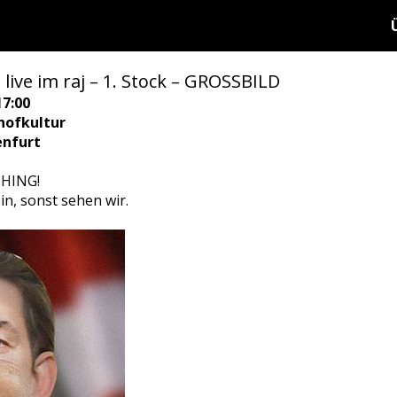
e im raj – 1. Stock – GROSSBILD
17:00
hofkultur
enfurt
THING!
in, sonst sehen wir.