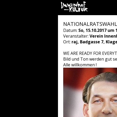
NATIONALRATSWAHL liv
Datum:
So, 15.10.2017 um 
Veranstalter:
Verein Innen
Ort:
raj, Badgasse 7, Klag
WE ARE READY FOR EVERY
Bild und Ton werden gut se
Alle willkommen !