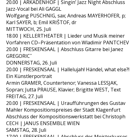
20.00 | ARKADENHOF | Singin’ Jazz Night Abschluss
Jazz-Vocal bei Ali GAGGL
Wolfgang PUSCHNIG, sax; Andreas MAYERHOFER, p;
Karl SAYER, b; Emil KRIŠTOF, dr
MITTWOCH, 25. Juli
18.00 | KELLERTHEATER | Lieder und Musik meiner
Vorfahren CD–Präsentation von Wladimir PANTCHEV
20.00 | FRESKENSAAL | Abschluss Gitarre bei Janez
GREGORICˇ
DONNERSTAG, 26. Juli
20.00 | FRESKENSAAL | Hallelujah! Händel, what else?!
Ein Künstlerportrait
Armin GRAMER, Countertenor; Vanessa LESSJAK,
Sopran; Jutta PRAUSE, Klavier; Brigitte WEST, Text
FREITAG, 27. Juli
20.00 | FRESKENSAAL | Uraufführungen des Gustav
Mahler Kompositionspreises der Stadt Klagenfurt
Abschluss der Kompositionswerkstatt bei Christoph
CECH | JANUS ENSEMBLE WIEN
SAMSTAG, 28. Juli
17.00 | FRESKENSAAL | Abschluss des Meisterkurses