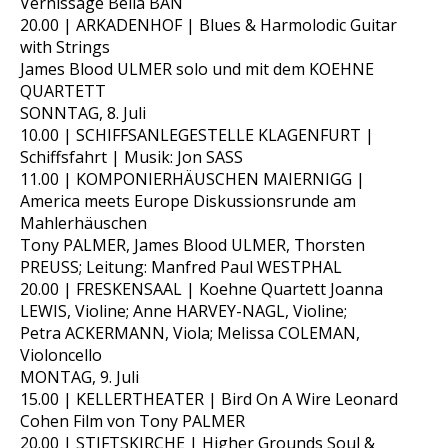
Vernissage Bella BAN
20.00 | ARKADENHOF | Blues & Harmolodic Guitar
with Strings
James Blood ULMER solo und mit dem KOEHNE
QUARTETT
SONNTAG, 8. Juli
10.00 | SCHIFFSANLEGESTELLE KLAGENFURT |
Schiffsfahrt | Musik: Jon SASS
11.00 | KOMPONIERHÄUSCHEN MAIERNIGG |
America meets Europe Diskussionsrunde am
Mahlerhäuschen
Tony PALMER, James Blood ULMER, Thorsten
PREUSS; Leitung: Manfred Paul WESTPHAL
20.00 | FRESKENSAAL | Koehne Quartett Joanna
LEWIS, Violine; Anne HARVEY-NAGL, Violine;
Petra ACKERMANN, Viola; Melissa COLEMAN,
Violoncello
MONTAG, 9. Juli
15.00 | KELLERTHEATER | Bird On A Wire Leonard
Cohen Film von Tony PALMER
20.00 | STIFTSKIRCHE | Higher Grounds Soul &