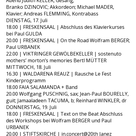
Abend Judith KELLER, Gesang;
Branko DZINOVIC; Akkordeon; Michael MADER,
Klavier; Andreas FLEMMING, Kontrabass
DIENSTAG, 17. Juli
18.00 | FRESKENSAAL | Abschluss des Klavierkurses
bei Paul GULDA
20.00 | FRESKENSAAL | On the Road Wolfram BERGER;
Paul URBANEK
22.00 | VIKTRINGER GEWÖLBEKELLER | sostenuto
mothers’ morton’s memories Bertl MÜTTER
MITTWOCH, 18. Juli
16.30 | WALDARENA REAUZ | Rausche Le Fest
Kinderprogramm
18.00 FAIA SALAMANDA + Band
20.00 Wolfgang PUSCHNIG, sax; Jean-Paul BOURELLY,
guit; Jamaaladeen TACUMA, b; Reinhard WINKLER, dr
DONNERSTAG, 19. Juli
18.00 | FRESKENSAAL | Text on the Beat Abschluss
des Workshops bei Wolfram BERGER und Paul
URBANEK
20.00 | STIFTSKIRCHE | in.concert@20th Janez