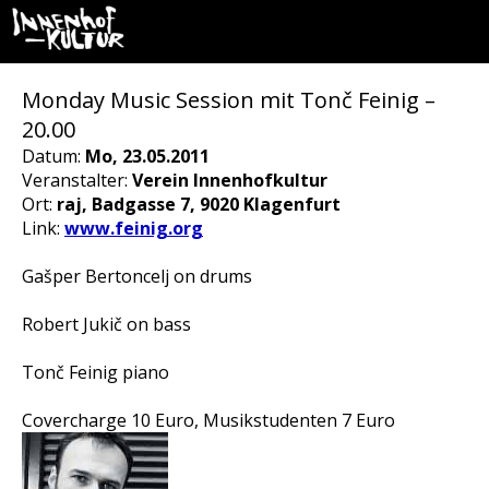
Monday Music Session mit Tonč Feinig –
20.00
Datum:
Mo, 23.05.2011
Veranstalter:
Verein Innenhofkultur
Ort:
raj, Badgasse 7, 9020 Klagenfurt
Link:
www.feinig.org
Gašper Bertoncelj on drums
Robert Jukič on bass
Tonč Feinig piano
Covercharge 10 Euro, Musikstudenten 7 Euro