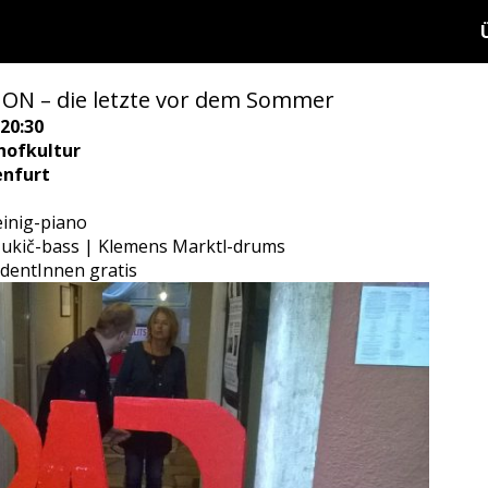
N – die letzte vor dem Sommer
20:30
hofkultur
enfurt
einig-piano
 Jukič-bass | Klemens Marktl-drums
dentInnen gratis