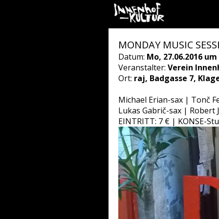
MONDAY MUSIC SESSIO
Datum:
Mo, 27.06.2016 um 
Veranstalter:
Verein Innen
Ort:
raj, Badgasse 7, Klag
Michael Erian-sax | Tonč F
Lukas Gabrič-sax | Robert
EINTRITT: 7 € | KONSE-Stu