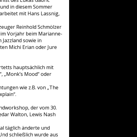
anist des Lukas Gabric
n und in diesem Sommer
 arbeitet mit Hans Lassnig,
gzeuger Reinhold Schmölzer
d im Vorjahr beim Marianne-
m Jazzland sowie in
ten Michi Erian oder Jure
tetts hauptsächlich mit
e“, „Monk’s Mood“ oder
htungen wie z.B. von „The
xplain“.
andworkshop, der vom 30.
 Cedar Walton, Lewis Nash
 täglich änderte und
Und schließlich wurde aus