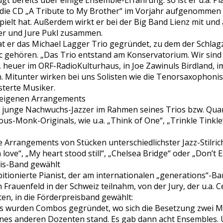
ügt bereits über einige Ensemble-Erfahrung: so ist er u.a. Pi
h die CD „A Tribute to My Brother“ im Vorjahr aufgenomme
spielt hat. Außerdem wirkt er bei der Big Band Lienz mit und
rer und Jure Pukl zusammen.
at er das Michael Lagger Trio gegründet, zu dem der Schla
ic gehören. „Das Trio entstand am Konservatorium. Wir sin
n, heuer im ORF-RadioKulturhaus, in Joe Zawinuls Birdland, i
. Mitunter wirken bei uns Solisten wie die Tenorsaxophonis
isterte Musiker.
 eigenen Arrangements
er junge Nachwuchs-Jazzer im Rahmen seines Trios bzw. Quar
s-Monk-Originals, wie u.a. „Think of One“, „Trinkle Tinkl
e Arrangements von Stücken unterschiedlichster Jazz-Stilric
 love“, „My heart stood still“, „Chelsea Bridge“ oder „Don’t E
eis-Band gewählt
itionierte Pianist, der am internationalen „generations“-B
 Frauenfeld in der Schweiz teilnahm, von der Jury, der u.a.
n, in die Förderpreisband gewählt:
wurden Combos gegründet, wo sich die Besetzung zwei Mal
eines anderen Dozenten stand. Es gab dann acht Ensembles. 