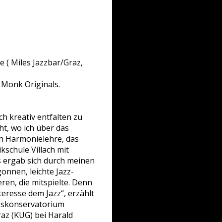
 ( Miles Jazzbar/Graz,
 Monk Originals.
ch kreativ entfalten zu
ht, wo ich über das
h Harmonielehre, das
schule Villach mit
as ergab sich durch meinen
nnen, leichte Jazz-
ren, die mitspielte. Denn
eresse dem Jazz“, erzählt
deskonservatorium
raz (KUG) bei Harald