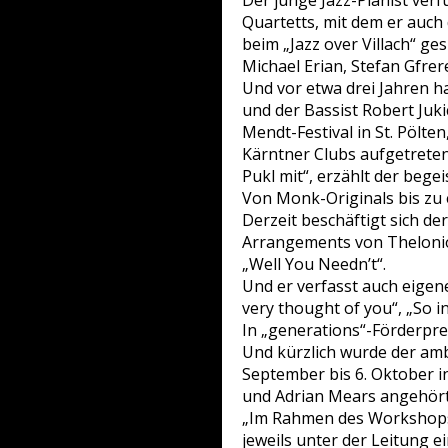
Der junge Jazz-Pianist verf
Quartetts, mit dem er auc
beim „Jazz over Villach“ ge
Michael Erian, Stefan Gfre
Und vor etwa drei Jahren h
und der Bassist Robert Juk
Mendt-Festival in St. Pölte
Kärntner Clubs aufgetreten
Pukl mit“, erzählt der bege
Von Monk-Originals bis zu
Derzeit beschäftigt sich d
Arrangements von Theloniou
„Well You Needn’t“.
Und er verfasst auch eigen
very thought of you“, „So in
In „generations“-Förderpr
Und kürzlich wurde der amb
September bis 6. Oktober in
und Adrian Mears angehörte
„Im Rahmen des Workshops 
jeweils unter der Leitung 