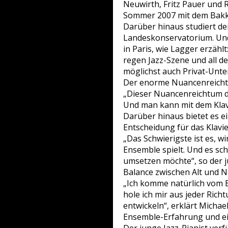
Neuwirth, Fritz Pauer und R
Sommer 2007 mit dem Bakka
Darüber hinaus studiert der
Landeskonservatorium. Und
in Paris, wie Lagger erzähl
regen Jazz-Szene und all de
möglichst auch Privat-Unte
Der enorme Nuancenreicht
„Dieser Nuancenreichtum des
Und man kann mit dem Klavi
Darüber hinaus bietet es e
Entscheidung für das Klavie
„Das Schwierigste ist es, w
Ensemble spielt. Und es sc
umsetzen möchte“, so der j
Balance zwischen Alt und 
„Ich komme natürlich vom Beb
hole ich mir aus jeder Rich
entwickeln“, erklärt Michae
Ensemble-Erfahrung und e