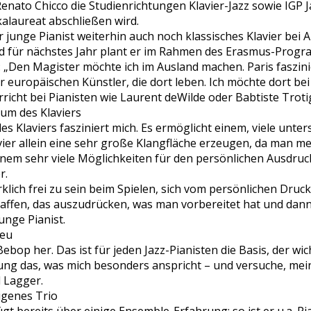
enato Chicco die Studienrichtungen Klavier-Jazz sowie IGP J
laureat abschließen wird.
 junge Pianist weiterhin auch noch klassisches Klavier bei
 für nächstes Jahr plant er im Rahmen des Erasmus-Prog
t: „Den Magister möchte ich im Ausland machen. Paris faszin
r europäischen Künstler, die dort leben. Ich möchte dort bei
rricht bei Pianisten wie Laurent deWilde oder Babtiste Tro
um des Klaviers
 Klaviers fasziniert mich. Es ermöglicht einem, viele untersc
er allein eine sehr große Klangfläche erzeugen, da man me
inem sehr viele Möglichkeiten für den persönlichen Ausdruc
r.
irklich frei zu sein beim Spielen, sich vom persönlichen Druc
haffen, das auszudrücken, was man vorbereitet hat und dann
unge Pianist.
Neu
op her. Das ist für jeden Jazz-Pianisten die Basis, der wicht
tung das, was mich besonders anspricht – und versuche, mei
l Lagger.
igenes Trio