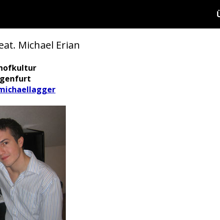
at. Michael Erian
hofkultur
agenfurt
ichaellagger