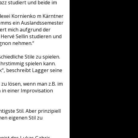
azz studiert und beide im
 Alexei Kornienko m Kärntner
ramms ein Auslandssemester
iert mich aufgrund der
 Hervé Sellin studieren und
tignon nehmen.“
hiedliche Stile zu spielen.
hrstimmig spielen kann.
k“, beschreibt Lagger seine
k zu lösen, wenn man z.B. im
 in einer Improvisation
igste Stil. Aber prinzipiell
nen eigenen Stil zu