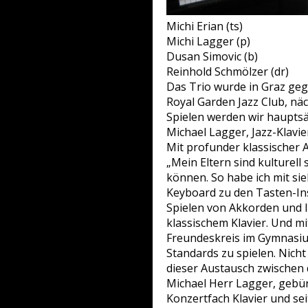
Michi Erian (ts)
Michi Lagger (p)
Dusan Simovic (b)
Reinhold Schmölzer (dr)
Das Trio wurde in Graz geg
Royal Garden Jazz Club, näc
Spielen werden wir haupts
Michael Lagger, Jazz-Klavie
Mit profunder klassischer 
„Mein Eltern sind kulturell 
können. So habe ich mit sie
Keyboard zu den Tasten-In
Spielen von Akkorden und I
klassischem Klavier. Und mi
Freundeskreis im Gymnasiu
Standards zu spielen. Nich
dieser Austausch zwischen d
Michael Herr Lagger, gebür
Konzertfach Klavier und se