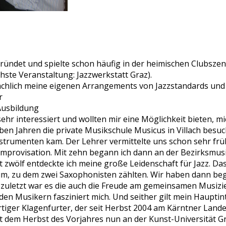
ründet und spielte schon häufig in der heimischen Clubszene
hste Veranstaltung: Jazzwerkstatt Graz).
ächlich meine eigenen Arrangements von Jazzstandards und
r
Ausbildung
sehr interessiert und wollten mir eine Möglichkeit bieten, mi
ben Jahren die private Musikschule Musicus in Villach besuc
strumenten kam. Der Lehrer vermittelte uns schon sehr frü
mprovisation. Mit zehn begann ich dann an der Bezirksmusik
t zwölf entdeckte ich meine große Leidenschaft für Jazz. D
m, zu dem zwei Saxophonisten zählten. Wir haben dann bego
t zuletzt war es die auch die Freude am gemeinsamen Musizie
en Musikern fasziniert mich. Und seither gilt mein Hauptint
tiger Klagenfurter, der seit Herbst 2004 am Kärntner Lan
it dem Herbst des Vorjahres nun an der Kunst-Universität G