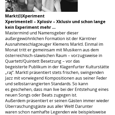
Markt(l)
X
periment
X
perimentell –
X
plosiv –
X
klusiv und schon lange
kein Experiment mehr …
Mastermind und Namensgeber dieser
außergewöhnlichen Formation ist der Kärntner
Ausnahmeschlagzeuger Klemens Marktl. Einmal im
Monat tritt er gemeinsam mit Musikern aus dem
österreichisch-slawischen Raum – vorzugsweise in
Quartett/Quintett Besetzung – vor das
begeisterte Publikum in der Klagenfurter Kulturstätte
„raj“. Marktl präsentiert stets frischen, swingenden
Jazz mit vorwiegend Kompositionen aus seiner Feder
und selbstarrangierten Standards. So kann
es geschehen, dass man live bei der Entstehung eines
neuen Songs oder Beats zugegen ist.
Außerdem präsentiert er seinen Gästen immer wieder
Überraschungsgäste aus aller Welt! Darunter
waren schon namhafte Legenden wie beispielsweise