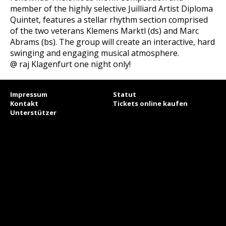
member of the highly selective Juilliard Artist Diploma
Quintet, features a stellar rhythm section comprised
of the two veterans Klemens Marktl (ds) and Marc
Abrams (bs). The group will create an interactive, hard
swinging and engaging musical atmosphere.
@ raj Klagenfurt one night only!
Impressum
Statut
Kontakt
Tickets online kaufen
Unterstützer