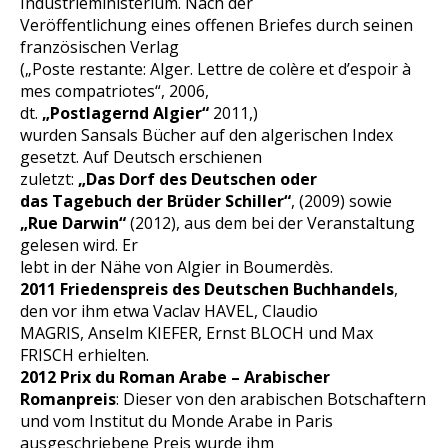
Industrieministerium. Nach der
Veröffentlichung eines offenen Briefes durch seinen
französischen Verlag
(„Poste restante: Alger. Lettre de colère et d’espoir à
mes compatriotes“, 2006,
dt.
„Postlagernd Algier“
2011,)
wurden Sansals Bücher auf den algerischen Index
gesetzt. Auf Deutsch erschienen
zuletzt:
„Das Dorf des Deutschen oder
das Tagebuch der Brüder Schiller“
, (2009) sowie
„Rue Darwin“
(2012), aus dem bei der Veranstaltung
gelesen wird. Er
lebt in der Nähe von Algier in Boumerdès.
2011 Friedenspreis des Deutschen Buchhandels
,
den vor ihm etwa Vaclav HAVEL, Claudio
MAGRIS, Anselm KIEFER, Ernst BLOCH und Max
FRISCH erhielten.
2012 Prix du Roman Arabe – Arabischer
Romanpreis
: Dieser von den arabischen Botschaftern
und vom Institut du Monde Arabe in Paris
ausgeschriebene Preis wurde ihm