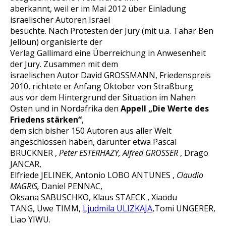
aberkannt, weil er im Mai 2012 über Einladung
israelischer Autoren Israel
besuchte. Nach Protesten der Jury (mit u.a. Tahar Ben
Jelloun) organisierte der
Verlag Gallimard eine Überreichung in Anwesenheit
der Jury. Zusammen mit dem
israelischen Autor David GROSSMANN, Friedenspreis
2010, richtete er Anfang Oktober von Straßburg
aus vor dem Hintergrund der Situation im Nahen
Osten und in Nordafrika den
Appell „Die Werte des
Friedens stärken“
,
dem sich bisher 150 Autoren aus aller Welt
angeschlossen haben, darunter etwa Pascal
BRUCKNER ,
Peter ESTERHAZY,
Alfred GROSSER
, Drago
JANCAR,
Elfriede JELINEK, Antonio LOBO ANTUNES ,
Claudio
MAGRIS,
Daniel PENNAC,
Oksana SABUSCHKO, Klaus STAECK , Xiaodu
TANG, Uwe TIMM,
Ljudmila ULIZKAJA
,Tomi UNGERER,
Liao YIWU.