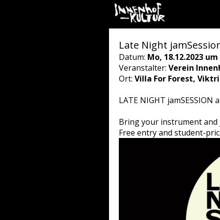
Late Night jamSession 
Datum:
Mo, 18.12.2023 um 
Veranstalter:
Verein Innen
Ort:
Villa For Forest, Vikt
LATE NIGHT jamSESSION a
Bring your instrument and j
Free entry and student-pric