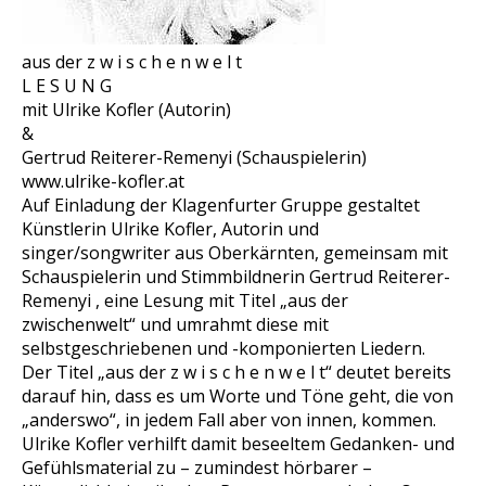
aus der z w i s c h e n w e l t
L E S U N G
mit Ulrike Kofler (Autorin)
&
Gertrud Reiterer-Remenyi (Schauspielerin)
www.ulrike-kofler.at
Auf Einladung der Klagenfurter Gruppe gestaltet
Künstlerin Ulrike Kofler, Autorin und
singer/songwriter aus Oberkärnten, gemeinsam mit
Schauspielerin und Stimmbildnerin Gertrud Reiterer-
Remenyi , eine Lesung mit Titel „aus der
zwischenwelt“ und umrahmt diese mit
selbstgeschriebenen und -komponierten Liedern.
Der Titel „aus der z w i s c h e n w e l t“ deutet bereits
darauf hin, dass es um Worte und Töne geht, die von
„anderswo“, in jedem Fall aber von innen, kommen.
Ulrike Kofler verhilft damit beseeltem Gedanken- und
Gefühlsmaterial zu – zumindest hörbarer –