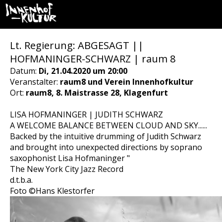
Lt. Regierung: ABGESAGT ||
HOFMANINGER-SCHWARZ | raum 8
Datum:
Di, 21.04.2020 um 20:00
Veranstalter:
raum8 und Verein Innenhofkultur
Ort:
raum8, 8. Maistrasse 28, Klagenfurt
LISA HOFMANINGER | JUDITH SCHWARZ
A WELCOME BALANCE BETWEEN CLOUD AND SKY......
Backed by the intuitive drumming of Judith Schwarz
and brought into unexpected directions by soprano
saxophonist Lisa Hofmaninger "
The New York City Jazz Record
d.t.b.a.
Foto ©Hans Klestorfer