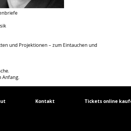
enbriefe
sik
xten und Projektionen – zum Eintauchen und
che.
n Anfang.
tut
Kontakt
Tickets online kau